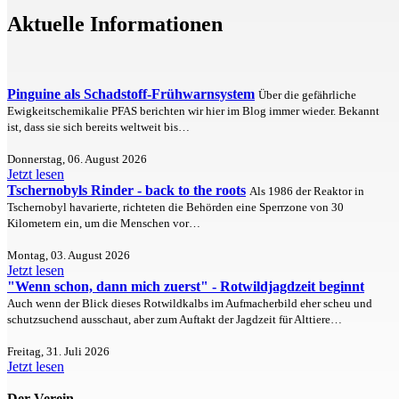
Aktuelle Informationen
Pinguine als Schadstoff-Frühwarnsystem
Über die gefährliche
Ewigkeitschemikalie PFAS berichten wir hier im Blog immer wieder. Bekannt
ist, dass sie sich bereits weltweit bis…
Donnerstag, 06. August 2026
Jetzt lesen
Tschernobyls Rinder - back to the roots
Als 1986 der Reaktor in
Tschernobyl havarierte, richteten die Behörden eine Sperrzone von 30
Kilometern ein, um die Menschen vor…
Montag, 03. August 2026
Jetzt lesen
"Wenn schon, dann mich zuerst" - Rotwildjagdzeit beginnt
Auch wenn der Blick dieses Rotwildkalbs im Aufmacherbild eher scheu und
schutzsuchend ausschaut, aber zum Auftakt der Jagdzeit für Alttiere…
Freitag, 31. Juli 2026
Jetzt lesen
Der Verein