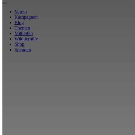
Verein
Kampagnen
Blog
Themen
Mithelfen
Wildtierhilfe
Shop
Spenden