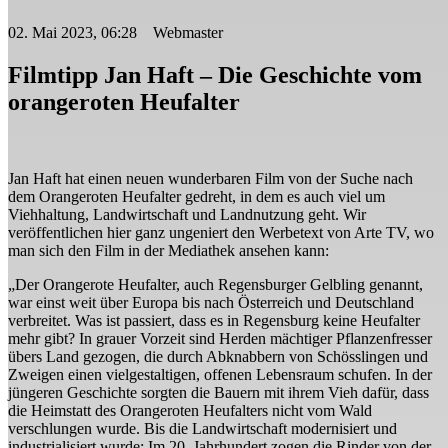
02. Mai 2023, 06:28 Webmaster
Filmtipp Jan Haft – Die Geschichte vom
orangeroten Heufalter
Jan Haft hat einen neuen wunderbaren Film von der Suche nach
dem Orangeroten Heufalter gedreht, in dem es auch viel um
Viehhaltung, Landwirtschaft und Landnutzung geht. Wir
veröffentlichen hier ganz ungeniert den Werbetext von Arte TV, wo
man sich den Film in der Mediathek ansehen kann:
„Der Orangerote Heufalter, auch Regensburger Gelbling genannt,
war einst weit über Europa bis nach Österreich und Deutschland
verbreitet. Was ist passiert, dass es in Regensburg keine Heufalter
mehr gibt? In grauer Vorzeit sind Herden mächtiger Pflanzenfresser
übers Land gezogen, die durch Abknabbern von Schösslingen und
Zweigen einen vielgestaltigen, offenen Lebensraum schufen. In der
jüngeren Geschichte sorgten die Bauern mit ihrem Vieh dafür, dass
die Heimstatt des Orangeroten Heufalters nicht vom Wald
verschlungen wurde. Bis die Landwirtschaft modernisiert und
industrialisiert wurde: Im 20. Jahrhundert zogen die Rinder von der