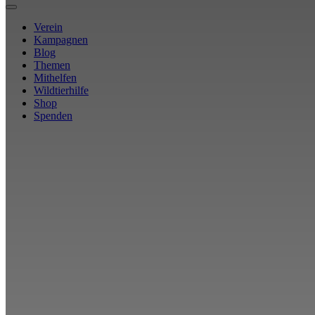
Verein
Kampagnen
Blog
Themen
Mithelfen
Wildtierhilfe
Shop
Spenden