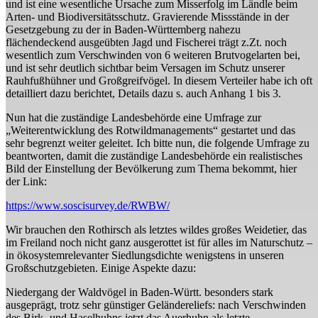
und ist eine wesentliche Ursache zum Misserfolg im Ländle beim
Arten- und Biodiversitätsschutz. Gravierende Missstände in der
Gesetzgebung zu der in Baden-Württemberg nahezu
flächendeckend ausgeübten Jagd und Fischerei trägt z.Zt. noch
wesentlich zum Verschwinden von 6 weiteren Brutvogelarten bei,
und ist sehr deutlich sichtbar beim Versagen im Schutz unserer
Rauhfußhühner und Großgreifvögel. In diesem Verteiler habe ich oft
detailliert dazu berichtet, Details dazu s. auch Anhang 1 bis 3.
Nun hat die zuständige Landesbehörde eine Umfrage zur
„Weiterentwicklung des Rotwildmanagements“ gestartet und das
sehr begrenzt weiter geleitet. Ich bitte nun, die folgende Umfrage zu
beantworten, damit die zuständige Landesbehörde ein realistisches
Bild der Einstellung der Bevölkerung zum Thema bekommt, hier
der Link:
https://www.soscisurvey.de/RWBW/
Wir brauchen den Rothirsch als letztes wildes großes Weidetier, das
im Freiland noch nicht ganz ausgerottet ist für alles im Naturschutz –
in ökosystemrelevanter Siedlungsdichte wenigstens in unseren
Großschutzgebieten. Einige Aspekte dazu:
Niedergang der Waldvögel in Baden-Württ. besonders stark
ausgeprägt, trotz sehr günstiger Geländereliefs: nach Verschwinden
des Birk- und Haselhuhns jetzt das Auerhuhn als letzte