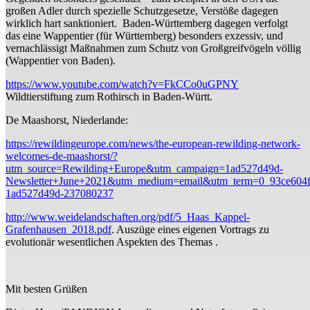
großen Adler durch spezielle Schutzgesetze, Verstöße dagegen
wirklich hart sanktioniert. Baden-Württemberg dagegen verfolgt
das eine Wappentier (für Württemberg) besonders exzessiv, und
vernachlässigt Maßnahmen zum Schutz von Großgreifvögeln völlig
(Wappentier von Baden).
https://www.youtube.com/watch?v=FkCCo0uGPNY
Wildtierstiftung zum Rothirsch in Baden-Württ.
De Maashorst, Niederlande:
https://rewildingeurope.com/news/the-european-rewilding-network-
welcomes-de-maashorst/?
utm_source=Rewilding+Europe&utm_campaign=1ad527d49d-
Newsletter+June+2021&utm_medium=email&utm_term=0_93ce604f
1ad527d49d-237080237
http://www.weidelandschaften.org/pdf/5_Haas_Kappel-
Grafenhausen_2018.pdf
. Auszüge eines eigenen Vortrags zu
evolutionär wesentlichen Aspekten des Themas .
Mit besten Grüßen