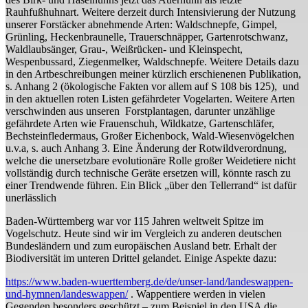
Rauhfußhuhnart. Weitere derzeit durch Intensivierung der Nutzung
unserer Forstäcker abnehmende Arten: Waldschnepfe, Gimpel,
Grünling, Heckenbraunelle, Trauerschnäpper, Gartenrotschwanz,
Waldlaubsänger, Grau-, Weißrücken- und Kleinspecht,
Wespenbussard, Ziegenmelker, Waldschnepfe. Weitere Details dazu
in den Artbeschreibungen meiner kürzlich erschienenen Publikation,
s. Anhang 2 (ökologische Fakten vor allem auf S 108 bis 125), und
in den aktuellen roten Listen gefährdeter Vogelarten. Weitere Arten
verschwinden aus unseren Forstplantagen, darunter unzählige
gefährdete Arten wie Frauenschuh, Wildkatze, Gartenschläfer,
Bechsteinfledermaus, Großer Eichenbock, Wald-Wiesenvögelchen
u.v.a, s. auch Anhang 3. Eine Änderung der Rotwildverordnung,
welche die unersetzbare evolutionäre Rolle großer Weidetiere nicht
vollständig durch technische Geräte ersetzen will, könnte rasch zu
einer Trendwende führen. Ein Blick „über den Tellerrand“ ist dafür
unerlässlich
Baden-Württemberg war vor 115 Jahren weltweit Spitze im
Vogelschutz. Heute sind wir im Vergleich zu anderen deutschen
Bundesländern und zum europäischen Ausland betr. Erhalt der
Biodiversität im unteren Drittel gelandet. Einige Aspekte dazu:
https://www.baden-wuerttemberg.de/de/unser-land/landeswappen-
und-hymnen/landeswappen/
. Wappentiere werden in vielen
Gegenden besonders geschützt – zum Beispiel in den USA die