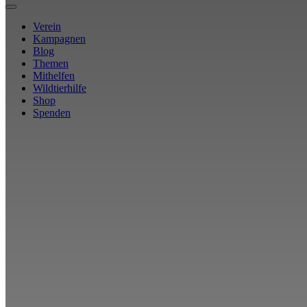
Verein
Kampagnen
Blog
Themen
Mithelfen
Wildtierhilfe
Shop
Spenden