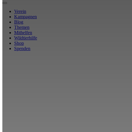
Verein
Kampagnen
Blog
Themen
Mithelfen
Wildtierhilfe
Shop
Spenden