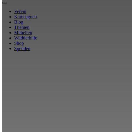
Verein
Kampagnen
Blog
Themen
Mithelfen
Wildtierhilfe
Shop
Spenden