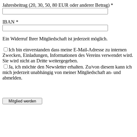
Jahresbeitrag (20, 30, 50, 80 EUR oder anderer Betrag) *
IBAN *
Ein Widerruf Ihrer Mitgliedschaft ist jederzeit möglich.
Ich bin einverstanden dass meine E-Mail-Adresse zu internen
Zwecken, Einladungen, Informationen des Vereins verwendet wird.
Sie wird nicht an Dritte weitergegeben.
Ja, ich möchte den Newsletter erhalten. Zu/von diesem kann ich
mich jederzeit unabhängig von meiner Mitgliedschaft an- und
abmelden.
Bitte
lasse
Bitte
dieses
lasse
Feld
dieses
leer.
Feld
leer.