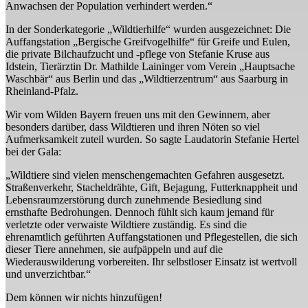
Anwachsen der Population verhindert werden.“
In der Sonderkategorie „Wildtierhilfe“ wurden ausgezeichnet: Die
Auffangstation „Bergische Greifvogelhilfe“ für Greife und Eulen,
die private Bilchaufzucht und -pflege von Stefanie Kruse aus
Idstein, Tierärztin Dr. Mathilde Laininger vom Verein „Hauptsache
Waschbär“ aus Berlin und das „Wildtierzentrum“ aus Saarburg in
Rheinland-Pfalz.
Wir vom Wilden Bayern freuen uns mit den Gewinnern, aber
besonders darüber, dass Wildtieren und ihren Nöten so viel
Aufmerksamkeit zuteil wurden. So sagte Laudatorin Stefanie Hertel
bei der Gala:
„Wildtiere sind vielen menschengemachten Gefahren ausgesetzt.
Straßenverkehr, Stacheldrähte, Gift, Bejagung, Futterknappheit und
Lebensraumzerstörung durch zunehmende Besiedlung sind
ernsthafte Bedrohungen. Dennoch fühlt sich kaum jemand für
verletzte oder verwaiste Wildtiere zuständig. Es sind die
ehrenamtlich geführten Auffangstationen und Pflegestellen, die sich
dieser Tiere annehmen, sie aufpäppeln und auf die
Wiederauswilderung vorbereiten. Ihr selbstloser Einsatz ist wertvoll
und unverzichtbar.“
Dem können wir nichts hinzufügen!