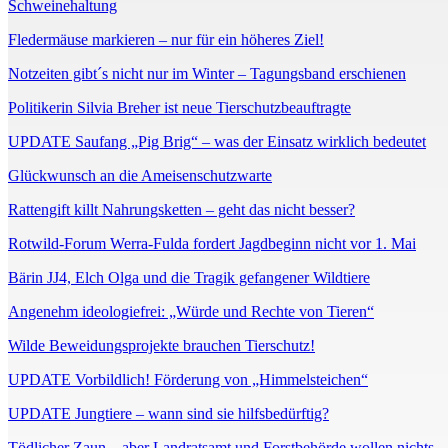
Schweinehaltung
Fledermäuse markieren – nur für ein höheres Ziel!
Notzeiten gibt´s nicht nur im Winter – Tagungsband erschienen
Politikerin Silvia Breher ist neue Tierschutzbeauftragte
UPDATE Saufang „Pig Brig“ – was der Einsatz wirklich bedeutet
Glückwunsch an die Ameisenschutzwarte
Rattengift killt Nahrungsketten – geht das nicht besser?
Rotwild-Forum Werra-Fulda fordert Jagdbeginn nicht vor 1. Mai
Bärin JJ4, Elch Olga und die Tragik gefangener Wildtiere
Angenehm ideologiefrei: „Würde und Rechte von Tieren“
Wilde Beweidungsprojekte brauchen Tierschutz!
UPDATE Vorbildlich! Förderung von „Himmelsteichen“
UPDATE Jungtiere – wann sind sie hilfsbedürftig?
Tödlicher Zaun – aber Landratsamt und Forstbehörde wollen nichts