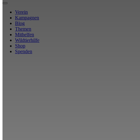
Verein
Kampagnen
Blog
Themen
Mithelfen
Wildtierhilfe
Shop
Spenden