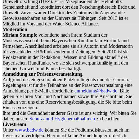
Umweltforschung (UFZ). Er ist Vizepräsident der Helmholtz-
Gemeinschaft und koordiniert dort den Forschungsbereich Erde und
Umwelt. Zuvor war er Direktor des Zentrums für Angewandte
Geowissenschaften an der Universität Tübingen. Seit 2013 ist er
Mitglied im Vorstand der Water Science Alliance.
Moderation
Miriam Stumpfe
volontierte nach ihrem Studium der
Musikwissenschaft beim Bayerischen Rundfunk in Hörfunk und
Fernsehen. Anschließend arbeitete sie als Autorin und Moderatorin
für verschiedene Hörfunksender und Zeitungen. Seit 2010 ist sie
Redakteurin in der Redaktion „Wissen und Bildung aktuell“ des
Bayerischen Rundfunks, wo sie sich schwerpunktmäßig mit den
Themen Umwelt und Klima beschäftigt.
Anmeldung zur Präsenzveranstaltung
Aufgrund des eingeschränkten Platzkontingents und der Corona-
Regelungen ist für die Teilnahme an der Präsenzveranstaltung eine
Anmeldung per E-Mail erforderlich:
anmeldung@badw.de
. Bitte
geben Sie Ihren Vor- und Nachnamen sowie Ihre Anschrift an. Sie
erhalten von uns eine Reservierungsbestätigung, die Sie bitte beim
Einlass vorzeigen.
Ihre und die Gesundheit anderer Gäste ist uns wichtig. Wir bitten Sie
daher, unsere
Schutz- und Hygienemaßnahmen
zu beachten.
Livestream
Unter
www.badw.de
können Sie die Podiumsdiskussion auch im
Livestream verfolgen. Hierfür ist keine Anmeldung erforderlich.