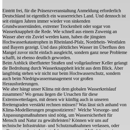
Eintritt frei, für die Präsenzveranstaltung Anmeldung erforderlich
Deutschland ist eigentlich ein wasserreiches Land. Und dennoch ist
seit einigen Jahren immer wieder von sinkenden
Grundwasserständen, extremer Trockenheit oder sogar von
Wasserknappheit die Rede. Wie schnell aus einem Zuwenig an
Wasser aber ein Zuviel werden kann, haben die jüngsten
Hochwasserkatastrophen in Rheinland-Pfalz, Nordrhein- Westfalen
und Bayern gezeigt. Und dass plötzliches Wasser im Überfluss den
Mangel zuvor nicht einfach ausgleicht, sondern ganz neue Probleme
schafft, ist ebenso deutlich geworden.
Beim Anblick überfluteter Straßen und vollgelaufener Keller gelangt
die Bedrohung durch Wasserknappheit leicht aus dem Blick. Aber
langfristig stehen wir nicht nur beim Hochwasserschutz, sondern
auch beim Niedrigwassermanagement vor großen
Herausforderungen.
Wie aber hängt unser Klima mit dem globalen Wasserkreislauf
zusammen? Wo genau liegen die Ursachen für diese
Extremwetterlagen, mit denen wir künftig auch in unseren
Breitengraden verstärkt rechnen müssen? Was lässt sich anhand von
Klima-Modellierungen prognostizieren? Welche Vorsorge- und
Anpassungsmaßnahmen sind nötig, um Wassersicherheit für
Mensch und Natur zu gewährleisten? Können wir uns auf
technische Infrastruktur- und Schutzmaßnahmen verlassen, oder