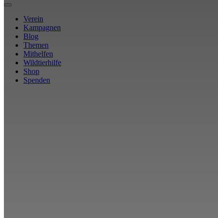
Verein
Kampagnen
Blog
Themen
Mithelfen
Wildtierhilfe
Shop
Spenden