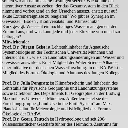
sollten wir auf naturbasierte Lösungen setzen? Wie könnte ein
integrativer Ansatz aussehen, der das Gesamtsystem in den Blick
nimmt und vorbeugend an den Ursachen ansetzt, anstatt nur auf
akute Extremereignisse zu reagieren? Wo gibt es Synergien im
Gewässer-, Boden-, Biodiversitäts- und Klimaschutz?
Kurz gesagt: Wie sieht ein nachhaltiges Wassermanagement der
Zukunft aus, und was kann jede und jeder Einzelne von uns dazu
beitragen?
Mitwirkende:
Prof. Dr. Jürgen Geist
ist Lehrstuhlinhaber für Aquatische
Systembiologie an der Technischen Universität München und
untersucht u. a., wie sich Landnutzungsänderungen auf Wasser und
Gewässer auswirken. Er ist Mitglied der Water Science Alliance,
einer Initiative der deutschen Wasserforschung. In der BAdW ist er
Mitglied des Forums Ökologie und Alumnus des Jungen Kollegs.
Prof. Dr. Julia Pongratz
ist Klimaforscherin und Inhaberin des
Lehrstuhls für Physische Geographie und Landnutzungssysteme
sowie Direktorin des Departments für Geographie an der Ludwig-
Maximilians-Universität
München. Außerdem leitet sie die
Forschungsgruppe „Land Use in the Earth System“ am Max-
Planck-Institut für Meteorologie und ist Mitglied des Forums
Ökologie der BAdW.
Prof. Dr. Georg Teutsch
ist Hydrogeologe und seit 2004
Wissenschaftlicher Geschäftsführer des Helmholtz-Zentrums für