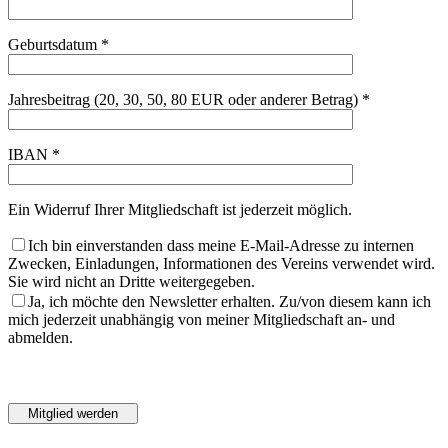
Geburtsdatum *
Jahresbeitrag (20, 30, 50, 80 EUR oder anderer Betrag) *
IBAN *
Ein Widerruf Ihrer Mitgliedschaft ist jederzeit möglich.
Ich bin einverstanden dass meine E-Mail-Adresse zu internen
Zwecken, Einladungen, Informationen des Vereins verwendet wird.
Sie wird nicht an Dritte weitergegeben.
Ja, ich möchte den Newsletter erhalten. Zu/von diesem kann ich
mich jederzeit unabhängig von meiner Mitgliedschaft an- und
abmelden.
Bitte
lasse
Bitte
dieses
lasse
Feld
dieses
leer.
Feld