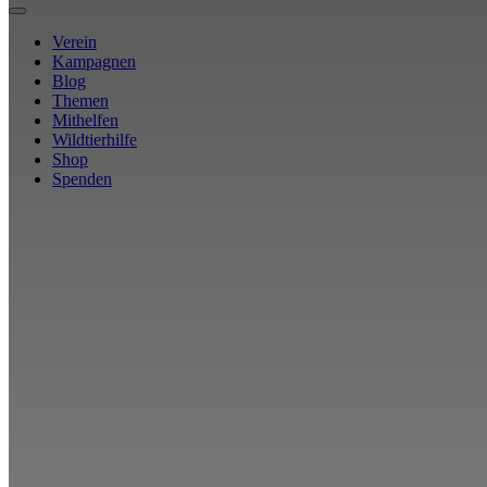
Verein
Kampagnen
Blog
Themen
Mithelfen
Wildtierhilfe
Shop
Spenden