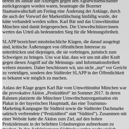
bereits im Januar alle Anzeigen gegen den Agrarwissenschaftler
zurückgezogen worden waren, beantragte die Bozener
Staatsanwaltschaft am Freitag eine Änderung der Anklage, durch
die auch der Vorwurf der Markenfälschung hinfällig wurde, der
hätte verhandelt werden sollen. Karl Bär und das Umweltinstitut
München sind damit freigesprochen. Die Umweltschützer:innen
werten das Urteil als bedeutenden Sieg für die Meinungsfreiheit.
SLAPP bezeichnet missbräuchliche Klagen, die darauf ausgelegt
sind, kritische Äußerungen von öffentlichem Interesse zu
unterdrücken und diejenigen, die sie vorbringen, juristisch zum
Schweigen zu bringen. Uns war klar, dass wir uns mit aller Kraft
gegen diesen Angriff auf die Meinungs- und Informationsfreiheit
wehren mussten. Daher beschlossen wir, uns nicht „nur“ vor Gericht
zu verteidigen, sondern den Südtiroler SLAPP in der Öffentlichkeit
so bekannt wie möglich zu machen.
Anlass der Klage gegen Karl Bär vom Umweltinstitut München war
die provokative Aktion „Pestizidtirol“ im Sommer 2017. In deren
Rahmen platzierte die Münchner Umweltschutzorganisation ein
Plakat in der bayerischen Hauptstadt, das eine Tourismus-
Marketing-Kampagne für Südtirol sowie die Südtiroler Dachmarke
satirisch verfremdete (“Pestizidtirol” statt “Südtirol”). Zusammen mit
einer Website hatte die Aktion zum Ziel, auf den hohen
Pestizideinsatz in der beliebten Urlaubsregion aufmerksam zu