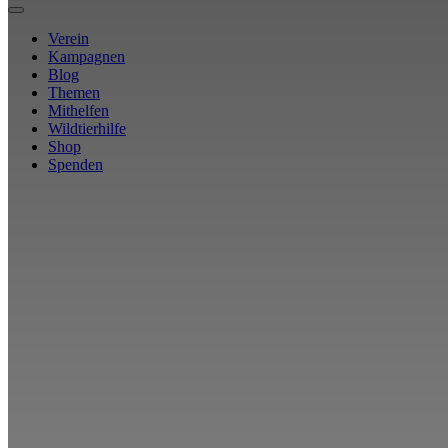
Verein
Kampagnen
Blog
Themen
Mithelfen
Wildtierhilfe
Shop
Spenden