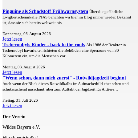
Pinguine als Schadstoff-Frühwarnsystem
Über die gefährliche
Ewigkeitschemikalie PFAS berichten wir hier im Blog immer wieder. Bekannt
ist, dass sie sich bereits weltweit bis…
Donnerstag, 06. August 2026
Jetzt lesen
Tschernobyls Rinder - back to the roots
Als 1986 der Reaktor in
Tschernobyl havarierte, richteten die Behörden eine Sperrzone von 30
Kilometern ein, um die Menschen vor…
Montag, 03. August 2026
Jetzt lesen
"Wenn schon, dann mich zuerst" - Rotwildjagdzeit beginnt
Auch wenn der Blick dieses Rotwildkalbs im Aufmacherbild eher scheu und
schutzsuchend ausschaut, aber zum Auftakt der Jagdzeit für Alttiere…
Freitag, 31. Juli 2026
Jetzt lesen
Der Verein
Wildes Bayern e.V.
Hirschbergstraße 1