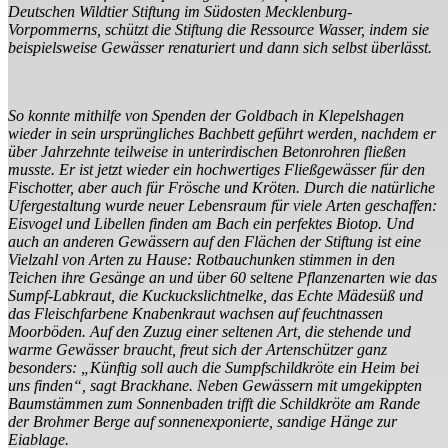
Deutschen Wildtier Stiftung im Südosten Mecklenburg-
Vorpommerns, schützt die Stiftung die Ressource Wasser, indem sie
beispielsweise Gewässer renaturiert und dann sich selbst überlässt.
So konnte mithilfe von Spenden der Goldbach in Klepelshagen
wieder in sein ursprüngliches Bachbett geführt werden, nachdem er
über Jahrzehnte teilweise in unterirdischen Betonrohren fließen
musste. Er ist jetzt wieder ein hochwertiges Fließgewässer für den
Fischotter, aber auch für Frösche und Kröten. Durch die natürliche
Ufergestaltung wurde neuer Lebensraum für viele Arten geschaffen:
Eisvogel und Libellen finden am Bach ein perfektes Biotop. Und
auch an anderen Gewässern auf den Flächen der Stiftung ist eine
Vielzahl von Arten zu Hause: Rotbauchunken stimmen in den
Teichen ihre Gesänge an und über 60 seltene Pflanzenarten wie das
Sumpf-Labkraut, die Kuckuckslichtnelke, das Echte Mädesüß und
das Fleischfarbene Knabenkraut wachsen auf feuchtnassen
Moorböden. Auf den Zuzug einer seltenen Art, die stehende und
warme Gewässer braucht, freut sich der Artenschützer ganz
besonders: „Künftig soll auch die Sumpfschildkröte ein Heim bei
uns finden“, sagt Brackhane. Neben Gewässern mit umgekippten
Baumstämmen zum Sonnenbaden trifft die Schildkröte am Rande
der Brohmer Berge auf sonnenexponierte, sandige Hänge zur
Eiablage.