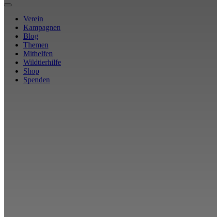
Verein
Kampagnen
Blog
Themen
Mithelfen
Wildtierhilfe
Shop
Spenden