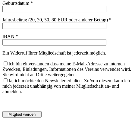
Geburtsdatum *
Jahresbeitrag (20, 30, 50, 80 EUR oder anderer Betrag) *
IBAN *
Ein Widerruf Ihrer Mitgliedschaft ist jederzeit möglich.
Ich bin einverstanden dass meine E-Mail-Adresse zu internen
Zwecken, Einladungen, Informationen des Vereins verwendet wird.
Sie wird nicht an Dritte weitergegeben.
Ja, ich möchte den Newsletter erhalten. Zu/von diesem kann ich
mich jederzeit unabhängig von meiner Mitgliedschaft an- und
abmelden.
Bitte
lasse
Bitte
dieses
lasse
Feld
dieses
leer.
Feld
leer.