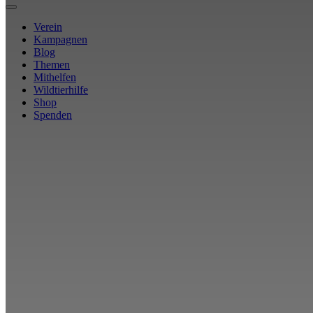
Verein
Kampagnen
Blog
Themen
Mithelfen
Wildtierhilfe
Shop
Spenden