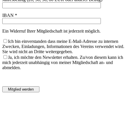
IBAN *
Ein Widerruf Ihrer Mitgliedschaft ist jederzeit möglich.
Ich bin einverstanden dass meine E-Mail-Adresse zu internen
Zwecken, Einladungen, Informationen des Vereins verwendet wird.
Sie wird nicht an Dritte weitergegeben.
Ja, ich möchte den Newsletter erhalten. Zu/von diesem kann ich
mich jederzeit unabhängig von meiner Mitgliedschaft an- und
abmelden.
Bitte
lasse
Bitte
dieses
lasse
Feld
dieses
leer.
Feld
leer.