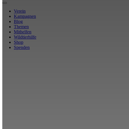
Verein
Kampagnen
Blog
Themen
Mithelfen
Wildtierhilfe
Shop
Spenden