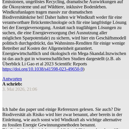
Emissionen, ungelöstes Recycling, dramatische Auswirkungen auf
die Ökosysteme und auf Wildtiere, inklusive Bodenleben.
Windkraftanlagen tragen massiv zur dramatischen
Biodiversitätskrise bei! Daher halten wir Windkraft weder für eine
verantwortbare Brückentechnologie och für eine langfristige Lösung
bei der Energieversorgung. Anstatt nach tragfähigen Lösungen zu
suchen, die eine Energieversorgung (bei Ausnutzung aller
möglichen Sparpotentiale) zu sichern, wird hier ein Geschäftsmodell
politisch durchgedrückt, das Wahnsinns-Renditen für einige wenige
Betreiber auf Kosten der Allgemeinheit garantiert.
Energiewirtschaftlich und ökologisch ein Mega-Skandal.Inzwischen
ist das auch gut in wissenschaftlichen Studien dargestellt (z.B. als
Überblick Li Gao et al 2023 Scientific Reports
https://doi.org/10.1038/s41598-023-49650-9
)
Antworten
A schrieb:
3. Mai 2026, 21:06
Ich habe das paper und einige Referenzen gelesen. Sie auch? Die
Biodiversität als Risiko wird hier zwar benannt, aber bereits in der
Einleitung, wie auch sonst wird Windkraft als wichtige alternative
zu fossilen Energie Gewinnungsmethoden benannt.