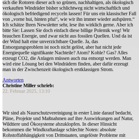
sich die Rotoren dieser ach so grünen, nachhaltigen, als ökologisch
verkauften Windräder bisher schlichtweg nicht wirtschaftlich und
ökologisch befriedigend recyceln lassen! Für uns ein klassischer Fall
von „vorne hui, hinten pfui“, wie wir ihn immer wieder aufspüren.“
Ich schätze Ihren Newsletter sehr, lese ihn wirklich gerne. Aber ich
bitte Sie: Lassen Sie doch einfach diese billige Polemik weg! Wir
brauchen Energie, und zwar nicht aus fossilen Quellen. Und da ist
der Wind halt eine unverzichtbare Quelle. Ja, das
Entsorgungsproblem ist noch nicht gelöst, aber hat nicht jede
Energiequelle signifikante Nachteile? Atom? Kohle? Gas? Alles
erzeugt CO2, die Anlagen müssen auch ma entsorgt werden. Man
wird eine Lösung bei den Windrädern finden, aber dafür erzeugt
man in der Zwischenzeit ökologisch erstklassigen Strom.
Antworten
Christine Miller schrieb:
22. Februar 2025, 13:10
Wir sind als Naurschutzvereinigung in erster Linie darauf bedacht,
Pläne, Projekte und Maßnahmen auf ihre Auswirkungen auf Natur,
Wildtiere und Ökosysteme abzuklopfen. In dieser Hinsicht
bekommen die Windkraftanlage schlechte Noten: absolute
Rohstoffabhängigkeit von Drittstaaten, ungelöste Probleme mit