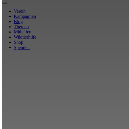
Verein
Kampagnen
Blog
Themen
Mithelfen
Wildtierhilfe
Shop
Spenden