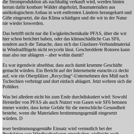
die Stromproduktion als nachhaltig verkauft wird, werden hinten
herum dafür kostbare Wälder abgeholzt, Baumaterialien aus
unökologischem Anbau in weit entfernten Ländern herangekarrt und
Gifte eingesetzt, die das Klima schädigen und die wir in der Natur
nie wieder loswerden.
Das betrifft nicht nur die Ewigkeitschemikalie PFAS, über die wir
hier schon berichtet haben, oder das klimaschädliche Gas SF6,
sondern auch die Tatsache, dass sich das Glasfaser-Verbundmaterial
in Windradflügeln nicht recyceln lässt. Geschredderte Rotoren kann
man also nur ablagern – aber wohin damit?
Es war irgendwie absehbar, dass auch damit krumme Geschäfte
gemacht würden. Ein Bericht auf der Internetseite euractiv.cz deckt
auf, wie ein Oberpfälzer „Recycling“-Unternehmen den Müll nach
Tschechien verbringt und dort einfach ablagert. Jetzt wehren sich die
Politiker.
Was bei alledem nicht bis zum Ende durchdiskutiert wird: Sowohl
Hersteller von PFAS als auch Nutzer von Gasen wie SF6 betonen
immer wieder, dass keine Gefahr für die menschliche Gesundheit
bestehe, wenn die Materialien bestimmungsgemäß eingesetzt
würden. D
ieser bestimmungsgemäße Einsatz wird vermutlich bei der
Produktion von Windkraftanlagen eingehalten, vielleicht auch