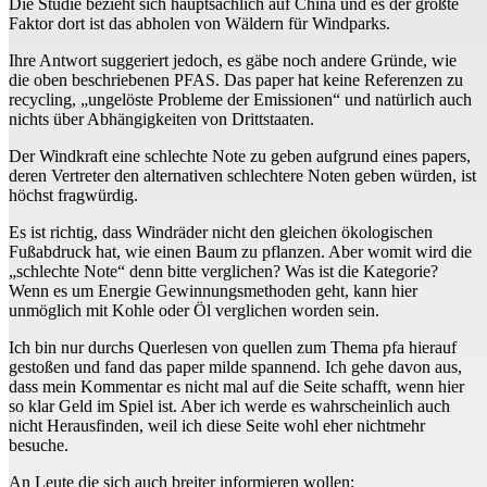
Die Studie bezieht sich hauptsächlich auf China und es der größte
Faktor dort ist das abholen von Wäldern für Windparks.
Ihre Antwort suggeriert jedoch, es gäbe noch andere Gründe, wie
die oben beschriebenen PFAS. Das paper hat keine Referenzen zu
recycling, „ungelöste Probleme der Emissionen“ und natürlich auch
nichts über Abhängigkeiten von Drittstaaten.
Der Windkraft eine schlechte Note zu geben aufgrund eines papers,
deren Vertreter den alternativen schlechtere Noten geben würden, ist
höchst fragwürdig.
Es ist richtig, dass Windräder nicht den gleichen ökologischen
Fußabdruck hat, wie einen Baum zu pflanzen. Aber womit wird die
„schlechte Note“ denn bitte verglichen? Was ist die Kategorie?
Wenn es um Energie Gewinnungsmethoden geht, kann hier
unmöglich mit Kohle oder Öl verglichen worden sein.
Ich bin nur durchs Querlesen von quellen zum Thema pfa hierauf
gestoßen und fand das paper milde spannend. Ich gehe davon aus,
dass mein Kommentar es nicht mal auf die Seite schafft, wenn hier
so klar Geld im Spiel ist. Aber ich werde es wahrscheinlich auch
nicht Herausfinden, weil ich diese Seite wohl eher nichtmehr
besuche.
An Leute die sich auch breiter informieren wollen: