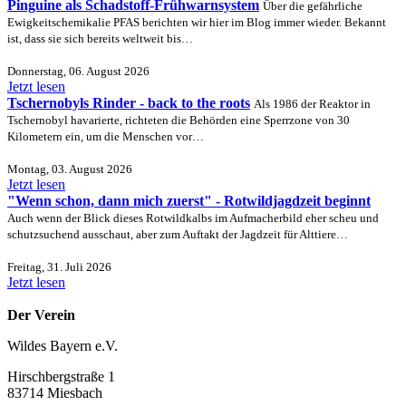
Pinguine als Schadstoff-Frühwarnsystem
Über die gefährliche
Ewigkeitschemikalie PFAS berichten wir hier im Blog immer wieder. Bekannt
ist, dass sie sich bereits weltweit bis…
Donnerstag, 06. August 2026
Jetzt lesen
Tschernobyls Rinder - back to the roots
Als 1986 der Reaktor in
Tschernobyl havarierte, richteten die Behörden eine Sperrzone von 30
Kilometern ein, um die Menschen vor…
Montag, 03. August 2026
Jetzt lesen
"Wenn schon, dann mich zuerst" - Rotwildjagdzeit beginnt
Auch wenn der Blick dieses Rotwildkalbs im Aufmacherbild eher scheu und
schutzsuchend ausschaut, aber zum Auftakt der Jagdzeit für Alttiere…
Freitag, 31. Juli 2026
Jetzt lesen
Der Verein
Wildes Bayern e.V.
Hirschbergstraße 1
83714 Miesbach