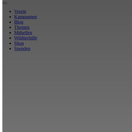
Verein
Kampagnen
Blog
Themen
Mithelfen
Wildtierhilfe
Shop
Spenden