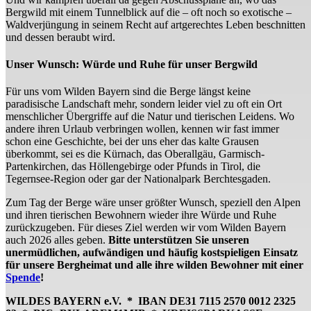
Bergwild mit einem Tunnelblick auf die – oft noch so exotische –
Waldverjüngung in seinem Recht auf artgerechtes Leben beschnitten
und dessen beraubt wird.
Unser Wunsch: Würde und Ruhe für unser Bergwild
Für uns vom Wilden Bayern sind die Berge längst keine
paradisische Landschaft mehr, sondern leider viel zu oft ein Ort
menschlicher Übergriffe auf die Natur und tierischen Leidens. Wo
andere ihren Urlaub verbringen wollen, kennen wir fast immer
schon eine Geschichte, bei der uns eher das kalte Grausen
überkommt, sei es die Kürnach, das Oberallgäu, Garmisch-
Partenkirchen, das Höllengebirge oder Pfunds in Tirol, die
Tegernsee-Region oder gar der Nationalpark Berchtesgaden.
Zum Tag der Berge wäre unser größter Wunsch, speziell den Alpen
und ihren tierischen Bewohnern wieder ihre Würde und Ruhe
zurückzugeben. Für dieses Ziel werden wir vom Wilden Bayern
auch 2026 alles geben.
Bitte unterstützen Sie unseren
unermüdlichen, aufwändigen und häufig kostspieligen Einsatz
für unsere Bergheimat und alle ihre wilden Bewohner mit einer
Spende
!
WILDES BAYERN e.V. *
IBAN DE31 7115 2570 0012 2325