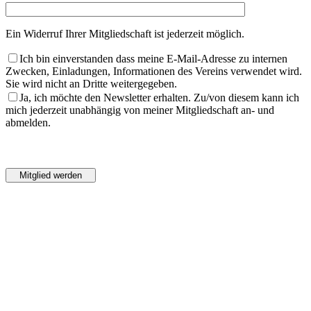
Ein Widerruf Ihrer Mitgliedschaft ist jederzeit möglich.
Ich bin einverstanden dass meine E-Mail-Adresse zu internen
Zwecken, Einladungen, Informationen des Vereins verwendet wird.
Sie wird nicht an Dritte weitergegeben.
Ja, ich möchte den Newsletter erhalten. Zu/von diesem kann ich
mich jederzeit unabhängig von meiner Mitgliedschaft an- und
abmelden.
Bitte
lasse
Bitte
dieses
lasse
Feld
dieses
leer.
Feld
leer.