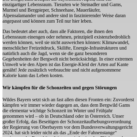
einzigartiger Lebensraum. Tierarten wie Steinadler und Gams,
Murmel und Bergpieper, Schneehase, Mauerläufer,
Alpensalamander und andere sind in faszinierender Weise daran
angepasst und können zum Teil nur hier leben.
Das bedeutet aber auch, dass alle Faktoren, die ihnen den
Lebensraum einengen oder nehmen, prinzipiell existenzbedrohlich
werden können, weil sie nicht ausweichen können: Klimawandel,
menschlicher Freizeitdruck, Skilifte, Energie-Infrastrukturen und
natürlich auch die Jagd, wenn sie die ganz besonderen
Gegebenheiten der Bergwelt nicht berücksichtigt. In einer extremen
Umwelt wie den Alpen ist das Energie-Kleid der Arten auf Kante
genäht! Jede zusätzlich verbrauchte und nicht aufgenommene
Kalorie kann das Leben kosten.
Wir kämpfen für die Schonzeiten und gegen Störungen
Wildes Bayern setzt sich an fast allen diesen Fronten ein: Zuvorderst
kämpfen wir immer wieder dagegen an, dass dem Bergwild Gams
die elementar wichtige Schonzeit im Winter und Frühjahr
genommen wird – ob in Deutschland oder in Österreich. Unser
großer Erfolg, das Beseitigen der Schonzeitaufhebungsverordnung
der Regierung von Oberbayern vor dem Bundesverwaltungsgericht
2024, hat sich leider nicht als das „Ende der Fahnenstange“