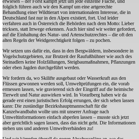
erwiesen – der Forst kämpft jetzt um jede einzelne Fläche, und
folglich führen auch wir den Kampf um eine artgerechte
Behandlung einer Wildtierart von internationalem Interesse, die in
Deutschland fast nur in den Alpen existiert, fort. Und leider
verfahren auch in Österreich die Behörden nach dem Motto: Lieber
tricksen, statt Irrwege erkennen. Auch hier sind wir weiter gefordert,
auf die Einhaltung des Natur- und Artenschutzrechtes – die oft den
alten Regeln der Weidgerechtigkeit folgen – zu pochen.
Wir setzen uns dafür ein, dass in den Bergwäldern, insbesondere in
Vogelschutzgebieten, zur Brutzeit der Raufußhühner wie auch des
Steinadlers keine Holzfällungen, Steigbaumaßnahmen, Pflanzungen
oder eben Jagden durchgeführt werden.
Wir fordern da, wo Skilifte ausgebaut oder Wasserkraft aus den
Flüssen gewonnen werden soll, Umweltprüfungen ein, die vorab
ermessen lassen, wie gravierend sich der Eingriff auf die heimische
Tierwelt und Natur auswirken wird. In Vorarlberg haben wir da
gerade erst einen juristischen Erfolg errungen, der sich sehen lassen
kann: Die zuständige Bezirkshauptmannschaft für die
Kanzelwandbahn wollte uns mit unserer Anfrage nach
Umweltinformationen einfach abperlen lassen – musste sich jetzt
aber gerichtlich sagen lassen, dass das nicht geht. Die Informationen
stehen uns und anderen Umweltverbänden zu!
Und wir kämpfen überall da gegen Abschusspläne an, wo das