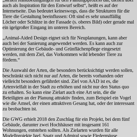
auch als Inspiration für den Entwurf selbst“, heißt es auf der
Internetseite. Das bedeutet keineswegs, dass die Strukturen für die
Tiere die Gestaltung beeinflussen: Oft sind es sehr unauffällig
Löcher oder Schlitze in der Fassade (s. oberes Bild) oder gerade mal
ein igelgroßer Eingang im unteren Bereich.
„Animal-Aided Design eignet sich für Neuplanungen, kann aber
auch bei der Sanierung angewendet werden. Es kann auch zur
Optimierung der Gebäude- und Grünflächenpflege eingesetzt
werden, mit dem Ziel, das Vorkommen wild lebender Tiere zu
fördern.“
Die Auswahl der Arten, die besonders berücksichtigt werden sollen,
beschränkt sich nicht nur auf Arten, die bereits vorhanden oder
vielleicht besonders gefährdet sind. Ziel von AAD ist es, die
Artenvielfalt in der Stadt zu erhöhen und nicht nur den Status quo
zu erhalten. So kann eine Zielart auch eine Art sein, die die
Beteiligten an der Planung attraktiv finden, zum Beispiel ein Vogel
wie die Amsel, der einen attraktiven Gesang hat, oder der interessant
zu beobachten ist.
Die GWG erhielt 2018 den Zuschlag für ein Projekt, bei dem fünf
Gebäude, darunter zwei Hochhäuser mit insgesamt 161
Wohnungen, entstehen sollten. Als Zielarten wurden für alle
Modellprojekte Igel, Spatz und Admiral sowie Fledermäuse