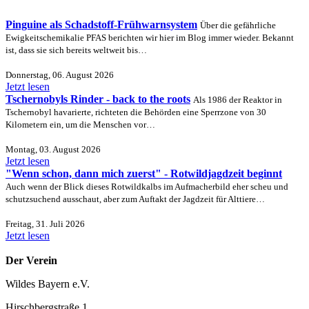
Pinguine als Schadstoff-Frühwarnsystem
Über die gefährliche
Ewigkeitschemikalie PFAS berichten wir hier im Blog immer wieder. Bekannt
ist, dass sie sich bereits weltweit bis…
Donnerstag, 06. August 2026
Jetzt lesen
Tschernobyls Rinder - back to the roots
Als 1986 der Reaktor in
Tschernobyl havarierte, richteten die Behörden eine Sperrzone von 30
Kilometern ein, um die Menschen vor…
Montag, 03. August 2026
Jetzt lesen
"Wenn schon, dann mich zuerst" - Rotwildjagdzeit beginnt
Auch wenn der Blick dieses Rotwildkalbs im Aufmacherbild eher scheu und
schutzsuchend ausschaut, aber zum Auftakt der Jagdzeit für Alttiere…
Freitag, 31. Juli 2026
Jetzt lesen
Der Verein
Wildes Bayern e.V.
Hirschbergstraße 1