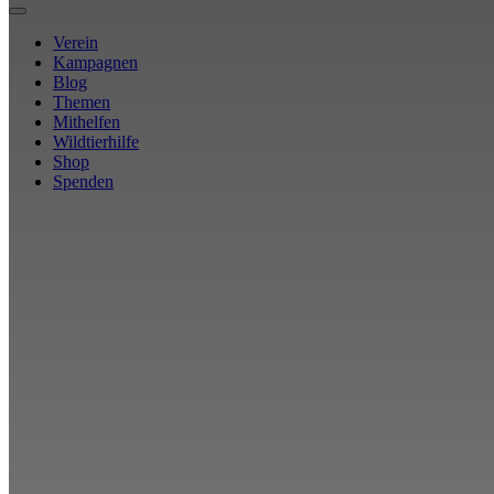
Verein
Kampagnen
Blog
Themen
Mithelfen
Wildtierhilfe
Shop
Spenden