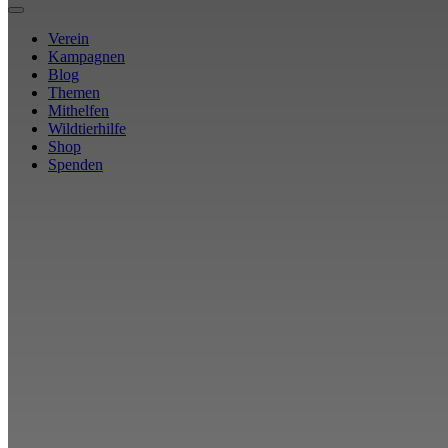
Verein
Kampagnen
Blog
Themen
Mithelfen
Wildtierhilfe
Shop
Spenden