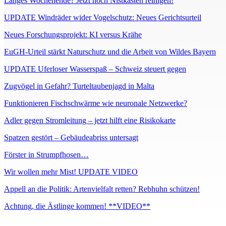
Langes Wochenende? Jetzt noch Nistkästen reinigen!
UPDATE Windräder wider Vogelschutz: Neues Gerichtsurteil
Neues Forschungsprojekt: KI versus Krähe
EuGH-Urteil stärkt Naturschutz und die Arbeit von Wildes Bayern
UPDATE Uferloser Wasserspaß – Schweiz steuert gegen
Zugvögel in Gefahr? Turteltaubenjagd in Malta
Funktionieren Fischschwärme wie neuronale Netzwerke?
Adler gegen Stromleitung – jetzt hilft eine Risikokarte
Spatzen gestört – Gebäudeabriss untersagt
Förster in Strumpfhosen…
Wir wollen mehr Mist! UPDATE VIDEO
Appell an die Politik: Artenvielfalt retten? Rebhuhn schützen!
Achtung, die Ästlinge kommen! **VIDEO**