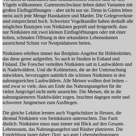
Vögeln willkommen. Gartenrotschwänze lieben dabei Varianten mit
großen Einflugöffnungen – aber nicht nur sie. Denn in Gärten leben
meist auch jede Menge Hauskatzen und Marder. Die Gelegeverluste
sind entsprechend hoch. Schweizer Vogelkundler haben deshalb alle
möglichen Bautypen von Nistkästen geprüft und festgestellt, dass
nur Nistkästen mit zwei kleinen Einflugöffnungen oder mit einer
hohen, schmalen Öffnung in den sekundären Lebensräumen
ausreichend Schutz vor Nestprädatoren bieten.
Nistkästen erhöhen immer das Brutplatz-Angebot für Höhlenbrüter,
das diese gerne aufgreifen. So auch in Studien in Estland und
Finland. Die Forscher verteilten Nistkästen satt in Laubwäldern und
in Nadelwäldern. Und die Kohlmeisen, die an der Untersuchung
mitwirkten, bevorzugten natürlich die schönen Nistkästen in den
nahrungsreichen Laubwäldern. Alle Meisen wollten dort brüten –
und zwar so viele, dass am Ende das Nahrungsangebot für die
vielen Jungvögel nicht mehr ausreichte. Die Meisen, die in die
nahrungsärmeren Nadelwälder zogen, brachten dagegen mehr und
schwerere Jungmeisen zum Ausfliegen.
Die gleiche Lektion lernten auch Vogelschützer in Hessen, die
diesmal Nistkästen von Steinkäuzen untersuchten. Das Fazit
ähnlich: Nistkästen muss man immer mit Blick auf den Gesamt-
Lebensraum, das Nahrungsangebot und Räuber platzieren. Die
Empfehlung lautet daher: Dort, wo gute Lebensbedingungen