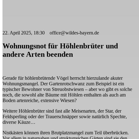
22. April 2025, 18:30 office@wildes-bayern.de
Wohnungsnot für Höhlenbrüter und
andere Arten beenden
Gerade für höhlenbrütende Vögel herrscht hierzulande akuter
Wohnungsmangel. Der Gartenrotschwanz zum Beispiel ist ein
typischer Bewohner von Streuobstwiesen – aber wo gibt es solche
noch, die sowohl alte Bäume mit Höhlen enthalten als auch am
Boden artenreiche, extensive Wiesen?
Weitere Höhlenbrüter sind fast alle Meisenarten, der Star, der
Feldsperling oder der Trauerschnäpper sowie natürlich Spechte,
diverse Käuze…
Nistkästen können ihren Brutplatzmangel zum Teil überbrücken.
Vor allem in naturnahen und strukturreichen Gärten sind sie den