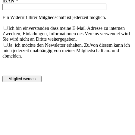
IBAN *
Ein Widerruf Ihrer Mitgliedschaft ist jederzeit möglich.
Ich bin einverstanden dass meine E-Mail-Adresse zu internen
Zwecken, Einladungen, Informationen des Vereins verwendet wird.
Sie wird nicht an Dritte weitergegeben.
Ja, ich möchte den Newsletter erhalten. Zu/von diesem kann ich
mich jederzeit unabhängig von meiner Mitgliedschaft an- und
abmelden.
Bitte
lasse
Bitte
dieses
lasse
Feld
dieses
leer.
Feld
leer.