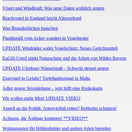
Vögel und Windkraft: Was neue Daten wirklich zeigen
Brachvogel in England bricht Altersrekord
Was Braunkehlchen brauchen
Plastikmüll vom Acker wandert in Vogelnester
UPDATE Windräder wider Vogelschutz: Neues Gerichtsurteil
EuGH-Urteil stärkt Naturschutz und die Arbeit von Wildes Bayern
UPDATE Uferloser Wasserspaß – Schweiz steuert gegen
Zugvögel in Gefahr? Turteltaubenjagd in Malta
Adler gegen Stromleitung – jetzt hilft eine Risikokarte
Wir wollen mehr Mist! UPDATE VIDEO
Appell an die Politik: Artenvielfalt retten? Rebhuhn schützen!
Achtung, die Ästlinge kommen! **VIDEO**
Wohnungsnot für Höhlenbrüter und andere Arten beenden