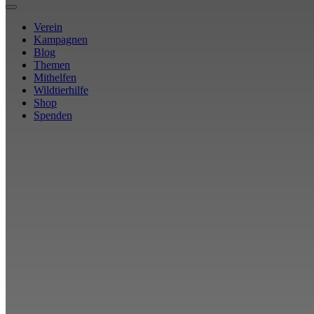
Verein
Kampagnen
Blog
Themen
Mithelfen
Wildtierhilfe
Shop
Spenden