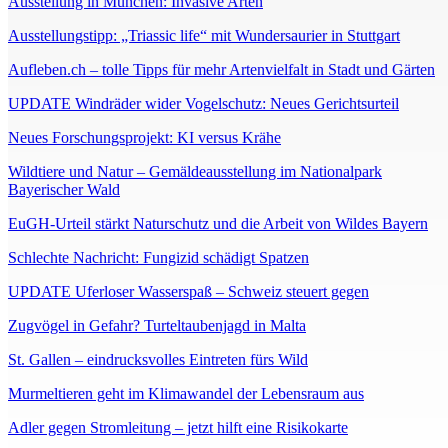
Ausstellung in München: Invasive Arten
Ausstellungstipp: „Triassic life“ mit Wundersaurier in Stuttgart
Aufleben.ch – tolle Tipps für mehr Artenvielfalt in Stadt und Gärten
UPDATE Windräder wider Vogelschutz: Neues Gerichtsurteil
Neues Forschungsprojekt: KI versus Krähe
Wildtiere und Natur – Gemäldeausstellung im Nationalpark
Bayerischer Wald
EuGH-Urteil stärkt Naturschutz und die Arbeit von Wildes Bayern
Schlechte Nachricht: Fungizid schädigt Spatzen
UPDATE Uferloser Wasserspaß – Schweiz steuert gegen
Zugvögel in Gefahr? Turteltaubenjagd in Malta
St. Gallen – eindrucksvolles Eintreten fürs Wild
Murmeltieren geht im Klimawandel der Lebensraum aus
Adler gegen Stromleitung – jetzt hilft eine Risikokarte