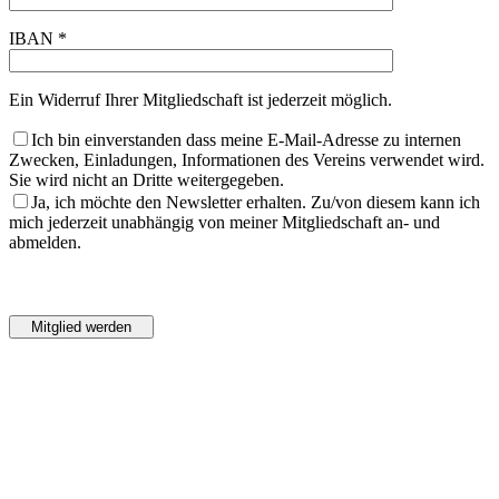
IBAN *
Ein Widerruf Ihrer Mitgliedschaft ist jederzeit möglich.
Ich bin einverstanden dass meine E-Mail-Adresse zu internen
Zwecken, Einladungen, Informationen des Vereins verwendet wird.
Sie wird nicht an Dritte weitergegeben.
Ja, ich möchte den Newsletter erhalten. Zu/von diesem kann ich
mich jederzeit unabhängig von meiner Mitgliedschaft an- und
abmelden.
Bitte
lasse
Bitte
dieses
lasse
Feld
dieses
leer.
Feld
leer.