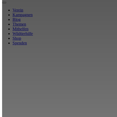
Verein
Kampagnen
Blog
Themen
Mithelfen
Wildtierhilfe
Shop
Spenden