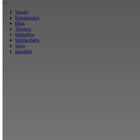
Verein
Kampagnen
Blog
Themen
Mithelfen
Wildtierhilfe
Shop
Spenden