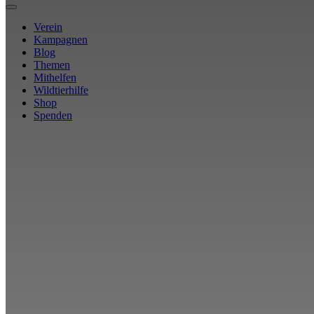
Verein
Kampagnen
Blog
Themen
Mithelfen
Wildtierhilfe
Shop
Spenden