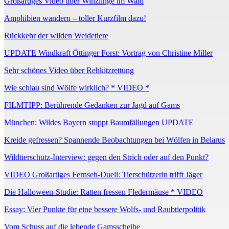
Großartiges Video über Winzlinge im Wald
Amphibien wandern – toller Kurzfilm dazu!
Rückkehr der wilden Weidetiere
UPDATE Windkraft Öttinger Forst: Vortrag von Christine Miller
Sehr schönes Video über Rehkitzrettung
Wie schlau sind Wölfe wirklich? * VIDEO *
FILMTIPP: Berührende Gedanken zur Jagd auf Gams
München: Wildes Bayern stoppt Baumfällungen UPDATE
Kreide gefressen? Spannende Beobachtungen bei Wölfen in Belarus
Wildtierschutz-Interview: gegen den Strich oder auf den Punkt?
VIDEO Großartiges Fernseh-Duell: Tierschützerin trifft Jäger
Die Halloween-Studie: Ratten fressen Fledermäuse * VIDEO
Essay: Vier Punkte für eine bessere Wolfs- und Raubtierpolitik
Vom Schuss auf die lebende Gamsscheibe