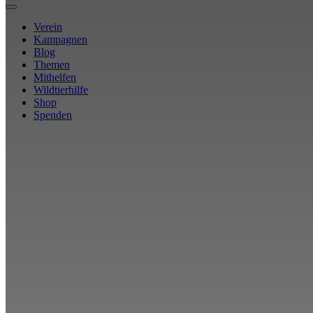
Verein
Kampagnen
Blog
Themen
Mithelfen
Wildtierhilfe
Shop
Spenden