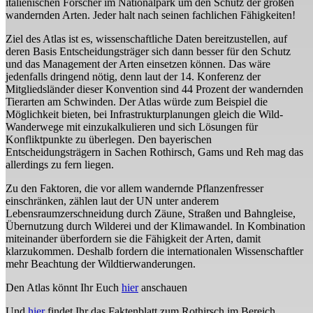
italienischen Forscher im Nationalpark um den Schutz der großen
wandernden Arten. Jeder halt nach seinen fachlichen Fähigkeiten!
Ziel des Atlas ist es, wissenschaftliche Daten bereitzustellen, auf
deren Basis Entscheidungsträger sich dann besser für den Schutz
und das Management der Arten einsetzen können. Das wäre
jedenfalls dringend nötig, denn laut der 14. Konferenz der
Mitgliedsländer dieser Konvention sind 44 Prozent der wandernden
Tierarten am Schwinden. Der Atlas würde zum Beispiel die
Möglichkeit bieten, bei Infrastrukturplanungen gleich die Wild-
Wanderwege mit einzukalkulieren und sich Lösungen für
Konfliktpunkte zu überlegen. Den bayerischen
Entscheidungsträgern in Sachen Rothirsch, Gams und Reh mag das
allerdings zu fern liegen.
Zu den Faktoren, die vor allem wandernde Pflanzenfresser
einschränken, zählen laut der UN unter anderem
Lebensraumzerschneidung durch Zäune, Straßen und Bahngleise,
Übernutzung durch Wilderei und der Klimawandel. In Kombination
miteinander überfordern sie die Fähigkeit der Arten, damit
klarzukommen. Deshalb fordern die internationalen Wissenschaftler
mehr Beachtung der Wildtierwanderungen.
Den Atlas könnt Ihr Euch
hier
anschauen
Und
hier
findet Ihr das Faktenblatt zum Rothirsch im Bereich