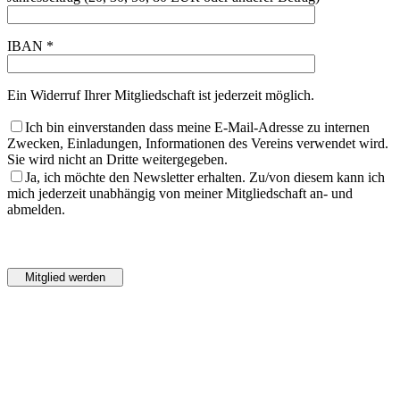
IBAN *
Ein Widerruf Ihrer Mitgliedschaft ist jederzeit möglich.
Ich bin einverstanden dass meine E-Mail-Adresse zu internen
Zwecken, Einladungen, Informationen des Vereins verwendet wird.
Sie wird nicht an Dritte weitergegeben.
Ja, ich möchte den Newsletter erhalten. Zu/von diesem kann ich
mich jederzeit unabhängig von meiner Mitgliedschaft an- und
abmelden.
Bitte
lasse
Bitte
dieses
lasse
Feld
dieses
leer.
Feld
leer.