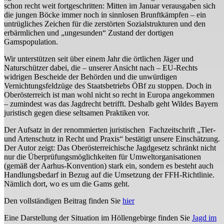
schon recht weit fortgeschritten: Mitten im Januar verausgaben sich
die jungen Böcke immer noch in sinnlosen Brunftkämpfen – ein
untrügliches Zeichen für die zerstörten Sozialstrukturen und den
erbärmlichen und „ungesunden“ Zustand der dortigen
Gamspopulation.
Wir unterstützen seit über einem Jahr die örtlichen Jäger und
Naturschützer dabei, die – unserer Ansicht nach – EU-Rechts
widrigen Bescheide der Behörden und die unwürdigen
Vernichtungsfeldzüge des Staatsbetriebs ÖBf zu stoppen. Doch in
Oberösterreich ist man wohl nicht so recht in Europa angekommen
– zumindest was das Jagdrecht betrifft. Deshalb geht Wildes Bayern
juristisch gegen diese seltsamen Praktiken vor.
Der Aufsatz in der renommierten juristischen Fachzeitschrift „Tier-
und Artenschutz in Recht und Praxis“ bestätigt unsere Einschätzung.
Der Autor zeigt: Das Oberösterreichische Jagdgesetz schränkt nicht
nur die Überprüfungsmöglichkeiten für Umweltorganisationen
(gemäß der Aarhus-Konvention) stark ein, sondern es besteht auch
Handlungsbedarf in Bezug auf die Umsetzung der FFH-Richtlinie.
Nämlich dort, wo es um die Gams geht.
Den vollständigen Beitrag finden Sie
hier
Eine Darstellung der Situation im Höllengebirge finden Sie
Jagd im