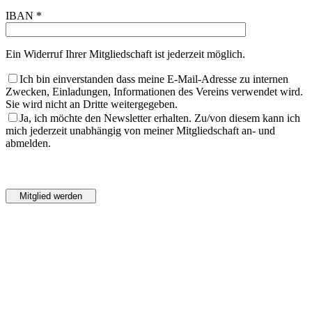
IBAN *
Ein Widerruf Ihrer Mitgliedschaft ist jederzeit möglich.
Ich bin einverstanden dass meine E-Mail-Adresse zu internen
Zwecken, Einladungen, Informationen des Vereins verwendet wird.
Sie wird nicht an Dritte weitergegeben.
Ja, ich möchte den Newsletter erhalten. Zu/von diesem kann ich
mich jederzeit unabhängig von meiner Mitgliedschaft an- und
abmelden.
Bitte
lasse
Bitte
dieses
lasse
Feld
dieses
leer.
Feld
leer.