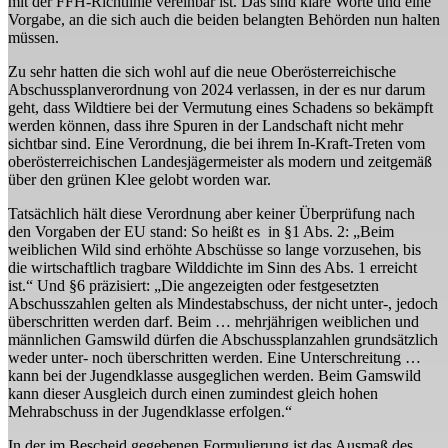
mit der FFH-Richtlinie vereinbar ist. Das sind klare Worte und eine
Vorgabe, an die sich auch die beiden belangten Behörden nun halten
müssen.
Zu sehr hatten die sich wohl auf die neue Oberösterreichische
Abschussplanverordnung von 2024 verlassen, in der es nur darum
geht, dass Wildtiere bei der Vermutung eines Schadens so bekämpft
werden können, dass ihre Spuren in der Landschaft nicht mehr
sichtbar sind. Eine Verordnung, die bei ihrem In-Kraft-Treten vom
oberösterreichischen Landesjägermeister als modern und zeitgemäß
über den grünen Klee gelobt worden war.
Tatsächlich hält diese Verordnung aber keiner Überprüfung nach
den Vorgaben der EU stand: So heißt es in §1 Abs. 2: „
Beim
weiblichen Wild sind erhöhte Abschüsse so lange vorzusehen, bis
die wirtschaftlich tragbare Wilddichte im Sinn des Abs. 1 erreicht
ist.“
Und §6 präzisiert: „Die angezeigten oder festgesetzten
Abschusszahlen gelten als Mindestabschuss, der nicht unter-, jedoch
überschritten werden darf. Beim … mehrjährigen weiblichen und
männlichen Gamswild dürfen die Abschussplanzahlen grundsätzlich
weder unter- noch überschritten werden. Eine Unterschreitung …
kann bei der Jugendklasse ausgeglichen werden. Beim Gamswild
kann dieser Ausgleich durch einen zumindest gleich hohen
Mehrabschuss in der Jugendklasse erfolgen.“
In der im Bescheid gegebenen Formulierung ist das Ausmaß des