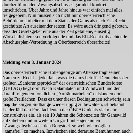
durchzuführenden Zwangsabschusses gar nicht konkret
umschrieben. Über Jahre und Jahre hinaus war einfach mal alles
freigegebem. Nun müssen sich nicht nur oberösterreichische
Behördenmitarbeiter mit dem Status der Gams als nach EU-Recht
geschützte Art auseinander setzen. Es wäre auch dringend geboten,
dass der Gesetzgeber eine aus der Zeit gefallene, einseitig
Wirtschaftsinteressen verfolgende und das EU-Recht missachtende
Abschussplan-Verordnung in Oberösterreich überarbeitet!
Meldung vom 8. Januar 2024
Das oberösterreichische Höllengebirge am Attersee trägt seinen
Namen zu Recht – jedenfalls was die Gams betrifft. Denn eines der
größten „Sanierungsprojekte“ der österreichischen Bundesforste
(ÖBf AG) liegt dort. Nach Kalamitäten und Windwurf und den
darauf folgenden forstlichen „Aufräumarbeiten“ entstanden dort
große Freiflächen. Dass es unter diesen Bedingungen schwierig sein
mag die kargen Südhänge wieder üppig zu bewalden, ist bekannt.
Leider fällt den Forstfachleuten der ÖBf AG nichts viel mehr
konstruktives ein, als seit 10 Jahren die Schonzeiten für Gamswild
aufzuheben und in weitem Umgriff mit sogenannten
„Zwangsabschüssen“ den Bergstock so weit wie möglich
„gamsfrei“ zu machen. Inzwischen sind derartige Bemühungen auch