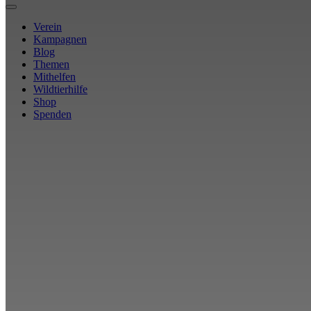
Verein
Kampagnen
Blog
Themen
Mithelfen
Wildtierhilfe
Shop
Spenden