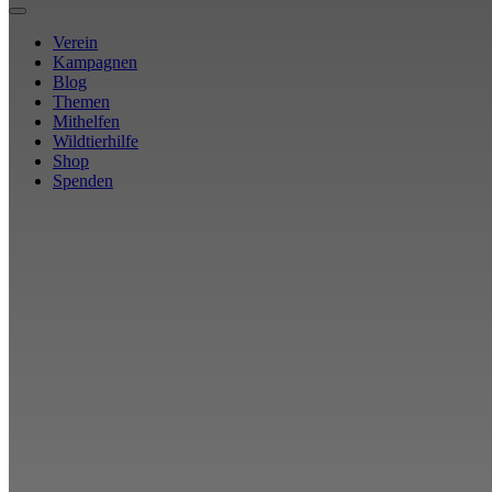
Verein
Kampagnen
Blog
Themen
Mithelfen
Wildtierhilfe
Shop
Spenden