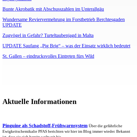
Bunte Akrobatik mit Abschusszahlen im Unterallgäu
Wundersame Reviervermehrung im Forstbetrieb Berchtesgaden
UPDATE
Zugvögel in Gefahr? Turteltaubenjagd in Malta
UPDATE Saufang „Pig Brig“ – was der Einsatz wirklich bedeutet
St. Gallen – eindrucksvolles Eintreten fürs Wild
Aktuelle Informationen
Pinguine als Schadstoff-Frühwarnsystem
Über die gefährliche
Ewigkeitschemikalie PFAS berichten wir hier im Blog immer wieder. Bekannt
ist, dass sie sich bereits weltweit bis…