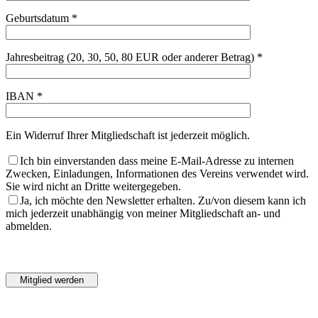
Geburtsdatum *
Jahresbeitrag (20, 30, 50, 80 EUR oder anderer Betrag) *
IBAN *
Ein Widerruf Ihrer Mitgliedschaft ist jederzeit möglich.
Ich bin einverstanden dass meine E-Mail-Adresse zu internen
Zwecken, Einladungen, Informationen des Vereins verwendet wird.
Sie wird nicht an Dritte weitergegeben.
Ja, ich möchte den Newsletter erhalten. Zu/von diesem kann ich
mich jederzeit unabhängig von meiner Mitgliedschaft an- und
abmelden.
Bitte
lasse
Bitte
dieses
lasse
Feld
dieses
leer.
Feld
leer.