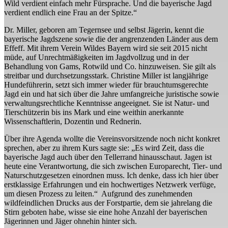
Wild verdient einfach mehr Fürsprache. Und die bayerische Jagd
verdient endlich eine Frau an der Spitze.“
Dr. Miller, geboren am Tegernsee und selbst Jägerin, kennt die
bayerische Jagdszene sowie die der angrenzenden Länder aus dem
Effeff. Mit ihrem Verein Wildes Bayern wird sie seit 2015 nicht
müde, auf Unrechtmäßigkeiten im Jagdvollzug und in der
Behandlung von Gams, Rotwild und Co. hinzuweisen. Sie gilt als
streitbar und durchsetzungsstark. Christine Miller ist langjährige
Hundeführerin, setzt sich immer wieder für brauchtumsgerechte
Jagd ein und hat sich über die Jahre umfangreiche juristische sowie
verwaltungsrechtliche Kenntnisse angeeignet. Sie ist Natur- und
Tierschützerin bis ins Mark und eine weithin anerkannte
Wissenschaftlerin, Dozentin und Rednerin.
Über ihre Agenda wollte die Vereinsvorsitzende noch nicht konkret
sprechen, aber zu ihrem Kurs sagte sie: „Es wird Zeit, dass die
bayerische Jagd auch über den Tellerrand hinausschaut. Jagen ist
heute eine Verantwortung, die sich zwischen Europarecht, Tier- und
Naturschutzgesetzen einordnen muss. Ich denke, dass ich hier über
erstklassige Erfahrungen und ein hochwertiges Netzwerk verfüge,
um diesen Prozess zu leiten.“ Aufgrund des zunehmenden
wildfeindlichen Drucks aus der Forstpartie, dem sie jahrelang die
Stirn geboten habe, wisse sie eine hohe Anzahl der bayerischen
Jägerinnen und Jäger ohnehin hinter sich.