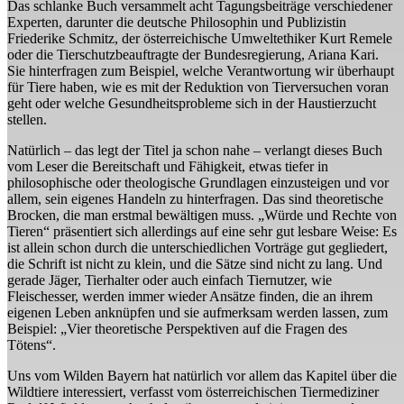
Das schlanke Buch versammelt acht Tagungsbeiträge verschiedener
Experten, darunter die deutsche Philosophin und Publizistin
Friederike Schmitz, der österreichische Umweltethiker Kurt Remele
oder die Tierschutzbeauftragte der Bundesregierung, Ariana Kari.
Sie hinterfragen zum Beispiel, welche Verantwortung wir überhaupt
für Tiere haben, wie es mit der Reduktion von Tierversuchen voran
geht oder welche Gesundheitsprobleme sich in der Haustierzucht
stellen.
Natürlich – das legt der Titel ja schon nahe – verlangt dieses Buch
vom Leser die Bereitschaft und Fähigkeit, etwas tiefer in
philosophische oder theologische Grundlagen einzusteigen und vor
allem, sein eigenes Handeln zu hinterfragen. Das sind theoretische
Brocken, die man erstmal bewältigen muss. „Würde und Rechte von
Tieren“ präsentiert sich allerdings auf eine sehr gut lesbare Weise: Es
ist allein schon durch die unterschiedlichen Vorträge gut gegliedert,
die Schrift ist nicht zu klein, und die Sätze sind nicht zu lang. Und
gerade Jäger, Tierhalter oder auch einfach Tiernutzer, wie
Fleischesser, werden immer wieder Ansätze finden, die an ihrem
eigenen Leben anknüpfen und sie aufmerksam werden lassen, zum
Beispiel: „Vier theoretische Perspektiven auf die Fragen des
Tötens“.
Uns vom Wilden Bayern hat natürlich vor allem das Kapitel über die
Wildtiere interessiert, verfasst vom österreichischen Tiermediziner