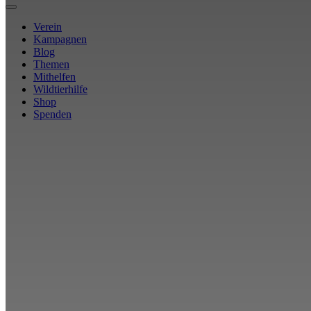
Verein
Kampagnen
Blog
Themen
Mithelfen
Wildtierhilfe
Shop
Spenden