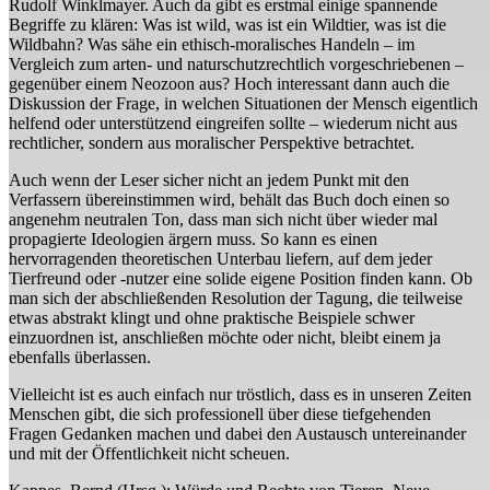
Rudolf Winklmayer. Auch da gibt es erstmal einige spannende
Begriffe zu klären: Was ist wild, was ist ein Wildtier, was ist die
Wildbahn? Was sähe ein ethisch-moralisches Handeln – im
Vergleich zum arten- und naturschutzrechtlich vorgeschriebenen –
gegenüber einem Neozoon aus? Hoch interessant dann auch die
Diskussion der Frage, in welchen Situationen der Mensch eigentlich
helfend oder unterstützend eingreifen sollte – wiederum nicht aus
rechtlicher, sondern aus moralischer Perspektive betrachtet.
Auch wenn der Leser sicher nicht an jedem Punkt mit den
Verfassern übereinstimmen wird, behält das Buch doch einen so
angenehm neutralen Ton, dass man sich nicht über wieder mal
propagierte Ideologien ärgern muss. So kann es einen
hervorragenden theoretischen Unterbau liefern, auf dem jeder
Tierfreund oder -nutzer eine solide eigene Position finden kann. Ob
man sich der abschließenden Resolution der Tagung, die teilweise
etwas abstrakt klingt und ohne praktische Beispiele schwer
einzuordnen ist, anschließen möchte oder nicht, bleibt einem ja
ebenfalls überlassen.
Vielleicht ist es auch einfach nur tröstlich, dass es in unseren Zeiten
Menschen gibt, die sich professionell über diese tiefgehenden
Fragen Gedanken machen und dabei den Austausch untereinander
und mit der Öffentlichkeit nicht scheuen.