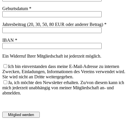
Geburtsdatum *
Jahresbeitrag (20, 30, 50, 80 EUR oder anderer Betrag) *
IBAN *
Ein Widerruf Ihrer Mitgliedschaft ist jederzeit möglich.
Ich bin einverstanden dass meine E-Mail-Adresse zu internen
Zwecken, Einladungen, Informationen des Vereins verwendet wird.
Sie wird nicht an Dritte weitergegeben.
Ja, ich möchte den Newsletter erhalten. Zu/von diesem kann ich
mich jederzeit unabhängig von meiner Mitgliedschaft an- und
abmelden.
Bitte
lasse
Bitte
dieses
lasse
Feld
dieses
leer.
Feld