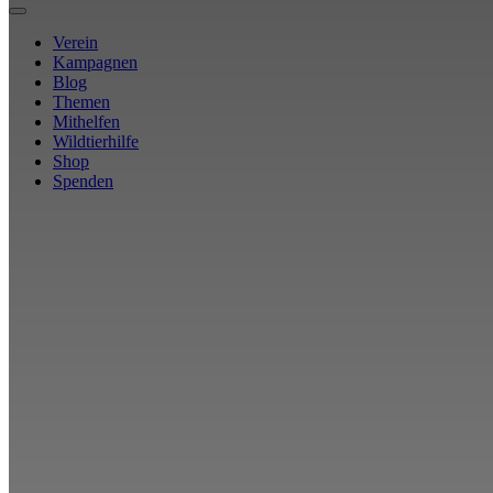
Verein
Kampagnen
Blog
Themen
Mithelfen
Wildtierhilfe
Shop
Spenden