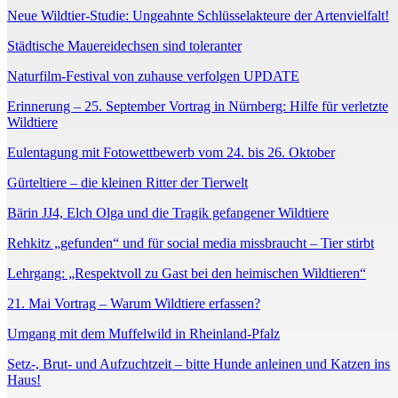
Neue Wildtier-Studie: Ungeahnte Schlüsselakteure der Artenvielfalt!
Städtische Mauereidechsen sind toleranter
Naturfilm-Festival von zuhause verfolgen UPDATE
Erinnerung – 25. September Vortrag in Nürnberg: Hilfe für verletzte
Wildtiere
Eulentagung mit Fotowettbewerb vom 24. bis 26. Oktober
Gürteltiere – die kleinen Ritter der Tierwelt
Bärin JJ4, Elch Olga und die Tragik gefangener Wildtiere
Rehkitz „gefunden“ und für social media missbraucht – Tier stirbt
Lehrgang: „Respektvoll zu Gast bei den heimischen Wildtieren“
21. Mai Vortrag – Warum Wildtiere erfassen?
Umgang mit dem Muffelwild in Rheinland-Pfalz
Setz-, Brut- und Aufzuchtzeit – bitte Hunde anleinen und Katzen ins
Haus!