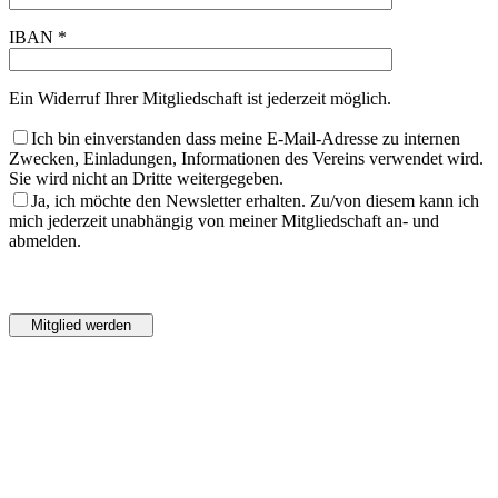
IBAN *
Ein Widerruf Ihrer Mitgliedschaft ist jederzeit möglich.
Ich bin einverstanden dass meine E-Mail-Adresse zu internen
Zwecken, Einladungen, Informationen des Vereins verwendet wird.
Sie wird nicht an Dritte weitergegeben.
Ja, ich möchte den Newsletter erhalten. Zu/von diesem kann ich
mich jederzeit unabhängig von meiner Mitgliedschaft an- und
abmelden.
Bitte
lasse
Bitte
dieses
lasse
Feld
dieses
leer.
Feld
leer.