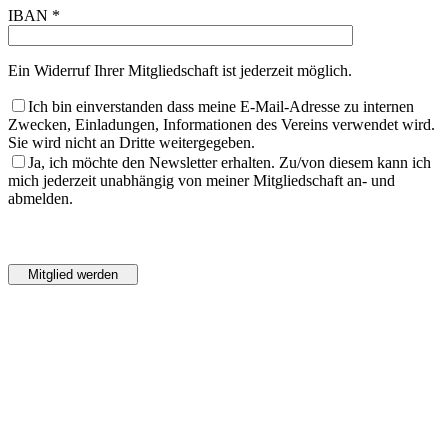
IBAN *
Ein Widerruf Ihrer Mitgliedschaft ist jederzeit möglich.
Ich bin einverstanden dass meine E-Mail-Adresse zu internen
Zwecken, Einladungen, Informationen des Vereins verwendet wird.
Sie wird nicht an Dritte weitergegeben.
Ja, ich möchte den Newsletter erhalten. Zu/von diesem kann ich
mich jederzeit unabhängig von meiner Mitgliedschaft an- und
abmelden.
Bitte
lasse
Bitte
dieses
lasse
Feld
dieses
leer.
Feld
leer.