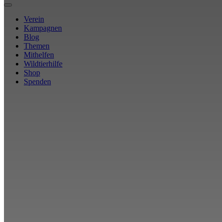
Verein
Kampagnen
Blog
Themen
Mithelfen
Wildtierhilfe
Shop
Spenden