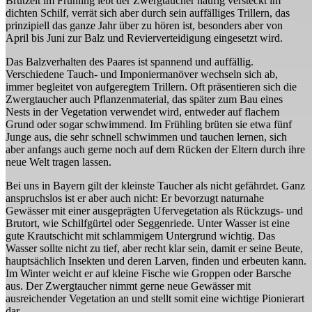
Brutzeit im Frühling lebt der Zwergtaucher häufig versteckt im
dichten Schilf, verrät sich aber durch sein auffälliges Trillern, das
prinzipiell das ganze Jahr über zu hören ist, besonders aber von
April bis Juni zur Balz und Revierverteidigung eingesetzt wird.
Das Balzverhalten des Paares ist spannend und auffällig.
Verschiedene Tauch- und Imponiermanöver wechseln sich ab,
immer begleitet von aufgeregtem Trillern. Oft präsentieren sich die
Zwergtaucher auch Pflanzenmaterial, das später zum Bau eines
Nests in der Vegetation verwendet wird, entweder auf flachem
Grund oder sogar schwimmend. Im Frühling brüten sie etwa fünf
Junge aus, die sehr schnell schwimmen und tauchen lernen, sich
aber anfangs auch gerne noch auf dem Rücken der Eltern durch ihre
neue Welt tragen lassen.
Bei uns in Bayern gilt der kleinste Taucher als nicht gefährdet. Ganz
anspruchslos ist er aber auch nicht: Er bevorzugt naturnahe
Gewässer mit einer ausgeprägten Ufervegetation als Rückzugs- und
Brutort, wie Schilfgürtel oder Seggenriede. Unter Wasser ist eine
gute Krautschicht mit schlammigem Untergrund wichtig. Das
Wasser sollte nicht zu tief, aber recht klar sein, damit er seine Beute,
hauptsächlich Insekten und deren Larven, finden und erbeuten kann.
Im Winter weicht er auf kleine Fische wie Groppen oder Barsche
aus. Der Zwergtaucher nimmt gerne neue Gewässer mit
ausreichender Vegetation an und stellt somit eine wichtige Pionierart
dar.