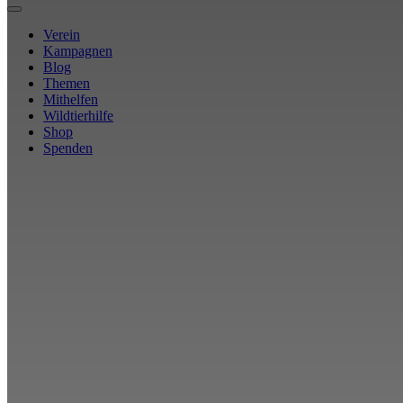
Verein
Kampagnen
Blog
Themen
Mithelfen
Wildtierhilfe
Shop
Spenden