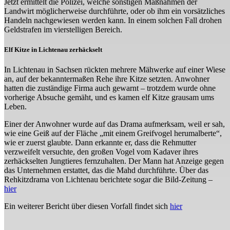
Jetzt ermittelt die Polizei, welche sonstigen Maßnahmen der
Landwirt möglicherweise durchführte, oder ob ihm ein vorsätzliches
Handeln nachgewiesen werden kann. In einem solchen Fall drohen
Geldstrafen im vierstelligen Bereich.
Elf Kitze in Lichtenau zerhäckselt
In Lichtenau in Sachsen rückten mehrere Mähwerke auf einer Wiese
an, auf der bekanntermaßen Rehe ihre Kitze setzten. Anwohner
hatten die zuständige Firma auch gewarnt – trotzdem wurde ohne
vorherige Absuche gemäht, und es kamen elf Kitze grausam ums
Leben.
Einer der Anwohner wurde auf das Drama aufmerksam, weil er sah,
wie eine Geiß auf der Fläche „mit einem Greifvogel herumalberte“,
wie er zuerst glaubte. Dann erkannte er, dass die Rehmutter
verzweifelt versuchte, den großen Vogel vom Kadaver ihres
zerhäckselten Jungtieres fernzuhalten. Der Mann hat Anzeige gegen
das Unternehmen erstattet, das die Mahd durchführte. Über das
Rehkitzdrama von Lichtenau berichtete sogar die Bild-Zeitung –
hier
Ein weiterer Bericht über diesen Vorfall findet sich
hier