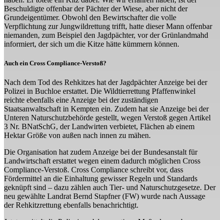
Beschuldigte offenbar der Pächter der Wiese, aber nicht der
Grundeigentümer. Obwohl den Bewirtschafter die volle
Verpflichtung zur Jungwildrettung trifft, hatte dieser Mann offenbar
niemanden, zum Beispiel den Jagdpächter, vor der Grünlandmahd
informiert, der sich um die Kitze hätte kümmern können.
Auch ein Cross Compliance-Verstoß?
Nach dem Tod des Rehkitzes hat der Jagdpächter Anzeige bei der
Polizei in Buchloe erstattet. Die Wildtierrettung Pfaffenwinkel
reichte ebenfalls eine Anzeige bei der zuständigen
Staatsanwaltschaft in Kempten ein. Zudem hat sie Anzeige bei der
Unteren Naturschutzbehörde gestellt, wegen Verstoß gegen Artikel
3 Nr. BNatSchG, der Landwirten verbietet, Flächen ab einem
Hektar Größe von außen nach innen zu mähen.
Die Organisation hat zudem Anzeige bei der Bundesanstalt für
Landwirtschaft erstattet wegen einem dadurch möglichen Cross
Compliance-Verstoß. Cross Compliance schreibt vor, dass
Fördermittel an die Einhaltung gewisser Regeln und Standards
geknüpft sind – dazu zählen auch Tier- und Naturschutzgesetze. Der
neu gewählte Landrat Bernd Stapfner (FW) wurde nach Aussage
der Rehkitzrettung ebenfalls benachrichtigt.