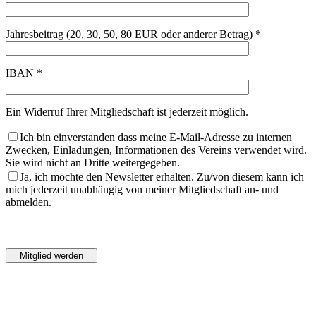
Jahresbeitrag (20, 30, 50, 80 EUR oder anderer Betrag) *
IBAN *
Ein Widerruf Ihrer Mitgliedschaft ist jederzeit möglich.
Ich bin einverstanden dass meine E-Mail-Adresse zu internen
Zwecken, Einladungen, Informationen des Vereins verwendet wird.
Sie wird nicht an Dritte weitergegeben.
Ja, ich möchte den Newsletter erhalten. Zu/von diesem kann ich
mich jederzeit unabhängig von meiner Mitgliedschaft an- und
abmelden.
Bitte
lasse
Bitte
dieses
lasse
Feld
dieses
leer.
Feld
leer.