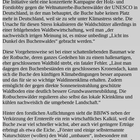
Die Initiative sieht eine konzertierte Kampagne der Holz- und
Forstlobby gegen die Weltnaturerbe-Buchenwälder der UNESCO in
Deutschland, in der man behauptet, die Buche habe keinen Platz
mehr in Deutschland, weil sie zu sehr unter Klimastress stehe. Die
Ursache für diesen Stress lokalisieren die Waldschützer allerdings in
einer fehlgehenden Waldbewirtschaftung, weil man „der
nachweislich irrigen Meinung ist, es müsse unbedingt „Licht ins
Dunkel des Buchenwaldes“ gebracht werden.“
Diese Vorgehensweise sei bei einer schattenliebenden Baumart wie
der Rotbuche, deren ganzes Gedeihen hin zu einem hallenartigen,
eher geschlossenen Waldbild strebt, ein fataler Fehler. „Lässt man
dagegen den Buchenbeständen ein geschlossenes Kronendach, kann
sich die Buche den künftigen Klimabedingungen besser anpassen
und das für sie so wichtige Waldinnenklima erhalten. Zudem
ermöglicht der gegen direkte Sonneneinstrahlung geschützte
Waldboden eine deutlich bessere Grundwasserneubildung. Die
Rotbuchenwälder regulieren also selbst das lokale Kleinklima und
kühlen nachweislich die umgebende Landschaft.“
Hinter den forstlichen Auflichtungen sieht die BBIWS neben der
Verkürzung der Erntereife ein rein wirtschaftliches Kalkül, weil die
Buche zwar viel schneller wächst, aber auch viel geringere Erträge
erbringt als etwa die Eiche. „Förster und einige selbsternannte
Naturschützer (wollen) den Wald „umbauen“, insbesondere mit