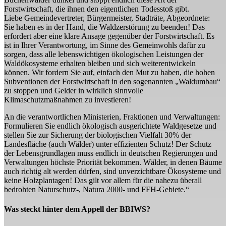
Forstwirtschaft, die ihnen den eigentlichen Todesstoß gibt.
Liebe Gemeindevertreter, Bürgermeister, Stadträte, Abgeordnete:
Sie haben es in der Hand, die Waldzerstörung zu beenden! Das
erfordert aber eine klare Ansage gegenüber der Forstwirtschaft. Es
ist in Ihrer Verantwortung, im Sinne des Gemeinwohls dafür zu
sorgen, dass alle lebenswichtigen ökologischen Leistungen der
Waldökosysteme erhalten bleiben und sich weiterentwickeln
können. Wir fordern Sie auf, einfach den Mut zu haben, die hohen
Subventionen der Forstwirtschaft in den sogenannten „Waldumbau“
zu stoppen und Gelder in wirklich sinnvolle
Klimaschutzmaßnahmen zu investieren!
An die verantwortlichen Ministerien, Fraktionen und Verwaltungen:
Formulieren Sie endlich ökologisch ausgerichtete Waldgesetze und
stellen Sie zur Sicherung der biologischen Vielfalt 30% der
Landesfläche (auch Wälder) unter effizienten Schutz! Der Schutz
der Lebensgrundlagen muss endlich in deutschen Regierungen und
Verwaltungen höchste Priorität bekommen. Wälder, in denen Bäume
auch richtig alt werden dürfen, sind unverzichtbare Ökosysteme und
keine Holzplantagen! Das gilt vor allem für die nahezu überall
bedrohten Naturschutz-, Natura 2000- und FFH-Gebiete.“
Was steckt hinter dem Appell der BBIWS?