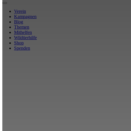
Verein
Kampagnen
Blog
Themen
Mithelfen
Wildtierhilfe
Shop
Spenden