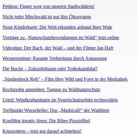
Petition: Finger weg von unseren Stadtwäldern!
Nicht jeder Mischwald ist gut fürs Ökosystem
Neue Kinderkarte: Die Welt erkunden anhand ihrer Wale
Vorträge zu „Naturschutzbeweidungen im Wald“ jetzt online
Videotipp: Der Bach, der Wald – und der Filmer Jan Haft
Wespenspinne: Rasante Verbreitung durch Anpassung
Die Buche – Zukunftsbaum oder Todeskandidat?
„Sündenbock Reh“ – Film über Wild und Forst in der Mediathek
Rechtzeitig anmelden: Tagung zu Waldnaturschutz
Urteil: Windkraftanlagen im Vogelschutzgebiet rechtswidrig
Treffpunkt Wurzelteller: Das „Marktcafé“ der Waldtiere
Konflikte kreativ lösen: Die Biber-Praxisfibel
Kreuzottern – jetzt gut darauf achtgeben!