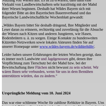
Nutzung von Wiesen aus. Es ist zu erwarten, dass dann eine
Vielzahl von Landbewirtschaftern sehr kurzfristig mit der Mahd
ihrer Wiesen beginnen. Deshalb hat Wildes Bayern sich mit
folgender Bitte an den Bayerischen Bauernverband und das
Bayerische Landwirtschaftliche Wochenblatt gewandt:
„Wildes Bayern bittet Sie deshalb dringend, Ihre Mitglieder und
Leser daran zu erinnern, rechtzeitig und zuverlässig für die Absuche
der Wiesen nach Kitzen und anderen Jungtieren, wie Hasen,
Bodenbrütern u. ä. zu sorgen. Einige Kontakte zu bundesweiten
Kitzretter-Netzwerken sowie lokalen Akteuren finden Sie auf
unserer Homepage unter
www.wildes-bayern.de/wildtierhilfe/
.
Leider haben unsere Erfahrungen der letzten Wochen gezeigt, dass
es immer noch Landwirte
und Jagdgenossen
gibt, denen ihre
Verpflichtung zum Tierschutz bei der Mahd bzw. bei der
Bewirtschaftung ihrer
Flächen
nicht bewusst
zu sein scheint. Wir
wären Ihnen sehr verbunden, wenn Sie uns in dem Bemühen
unterstützen würden, das zu ändern.“
Ursprüngliche Meldung vom 10. Juni 2024
Das war eine schlimme Woche für zahllose Rehkitze in Bayern. Uns