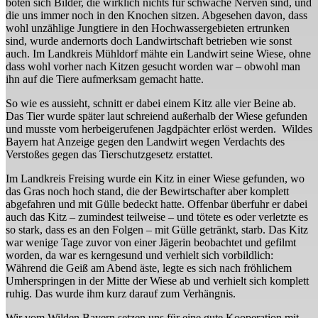
boten sich Bilder, die wirklich nichts für schwache Nerven sind, und
die uns immer noch in den Knochen sitzen. Abgesehen davon, dass
wohl unzählige Jungtiere in den Hochwassergebieten ertrunken
sind, wurde andernorts doch Landwirtschaft betrieben wie sonst
auch. Im Landkreis Mühldorf mähte ein Landwirt seine Wiese, ohne
dass wohl vorher nach Kitzen gesucht worden war – obwohl man
ihn auf die Tiere aufmerksam gemacht hatte.
So wie es aussieht, schnitt er dabei einem Kitz alle vier Beine ab.
Das Tier wurde später laut schreiend außerhalb der Wiese gefunden
und musste vom herbeigerufenen Jagdpächter erlöst werden. Wildes
Bayern hat Anzeige gegen den Landwirt wegen Verdachts des
Verstoßes gegen das Tierschutzgesetz erstattet.
Im Landkreis Freising wurde ein Kitz in einer Wiese gefunden, wo
das Gras noch hoch stand, die der Bewirtschafter aber komplett
abgefahren und mit Gülle bedeckt hatte. Offenbar überfuhr er dabei
auch das Kitz – zumindest teilweise – und tötete es oder verletzte es
so stark, dass es an den Folgen – mit Gülle getränkt, starb. Das Kitz
war wenige Tage zuvor von einer Jägerin beobachtet und gefilmt
worden, da war es kerngesund und verhielt sich vorbildlich:
Während die Geiß am Abend äste, legte es sich nach fröhlichem
Umherspringen in der Mitte der Wiese ab und verhielt sich komplett
ruhig. Das wurde ihm kurz darauf zum Verhängnis.
Wir vom Wilden Bayern setzen uns für eine gute Kooperation mit