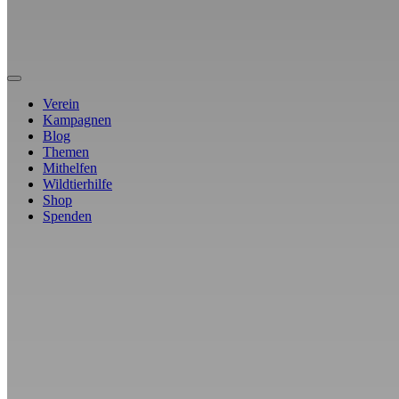
Verein
Kampagnen
Blog
Themen
Mithelfen
Wildtierhilfe
Shop
Spenden