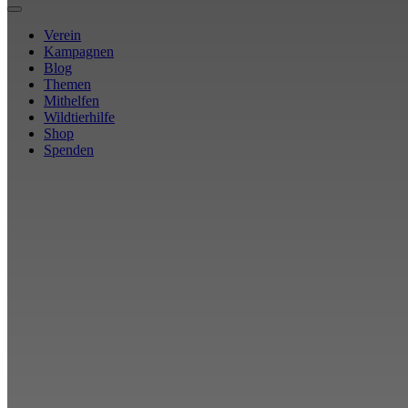
Verein
Kampagnen
Blog
Themen
Mithelfen
Wildtierhilfe
Shop
Spenden