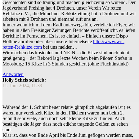
Geschichten sind so traurig und machen gleichzeitig so wütend. Der
Jagdverband Freising hat 4 Drohnen, unser Verein Wir retten
Rehkitze e.V. , die Münchner Rehkitzrettung hat 5 Drohnen und wir
arbeiten mit 9 Drohnen und niemand ruft uns an.
Immer wenn ich mit dem Radl unterwegs bin, verteile ich Flyer, wir
haben in allen Freisinger Zeitungen Berichte veröffentlicht, es liefen
Berichte im Fernsehen. Es ist so einfach – Einfach unsere Dispo
Hotline anrufen oder über unsere Internetseite
http://www.wir-
retten-Rehkitze.com
bei uns melden…
Wir machen das kostenlos und NEIN – die Kitze sind noch nicht
groß genug – der Rekord lag letzte Wochen beim Piloten Stefan in
Moosburg: 15 Kitze in 3 Stunden gesichert (ohne Fluchtinstinkt).
Antworten
Holly Schels schrieb:
11. Juni 2024, 11:39
Während der 1. Schnitt heuer relativ glimpflich abgelaufen ist ( es
waren nur vereinzelt Kitze in den Flächen) waren nun beim 2.
Schnitt sehr viele, auch noch sehr kleine Kitze zu finden. Auch
bestätigen die Jäger, dass noch etliche tragende Geißen zu sehen
sind.
Klar ist, dass von Ende April bis Ende Juni geflogen werden muss,