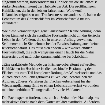
eingestuft werden, insbesondere im Hinblick auf die stellenweise
starke Beeinträchtigung der Habitate der Art. Die großflächigen
Kahlflächen, die in den letzten Jahren nach Windwurf,
Kalamitätsereignissen und Trockenstress entstanden sind, haben den
Lebensraum des Gartenschläfers im Wirtschaftswald massiv
verändert.“
Wie diese Veränderungen genau ausschauen? Keine Ahnung, denn
leider kümmert sich die staatliche Forstpartie nicht um das tierische
Leben in den Wäldern, die sie in unserem Auftrag verwalten.
Schlimmer noch: Sie nehmen bei der Bewirtschaftung auch keine
Rücksicht darauf. Das muss sich ändern – wir wollen endlich
Forstwirtschaft, die sich wenigstens einen Hauch für die Natur
interessiert und natürliche Zusammenhänge berücksichtigt!
„Eine praktizierte Methode der Flächenvorbereitung auf großen
Kahlflächen im Hochharz ist die maschinelle Beräumung der
Flächen mit zum Teil kompletter Rodung des Wurzelstocks und das
Aufschieben des Schlagabraums zu Wällen“, beschreiben die
Autoren. „Dieses Verfahren der Flächenvorbereitung für die
Wiederanpflanzung führt zu einem Lebensraumverlust verbunden
mit einem erhöhten Tötungsrisiko für viele Waldarten.“
Die Fachexperten fordern, dass auch außerhalb des Nationalparks
mehr aktive Suche nach dem Gartenschläfer stattfindet. Außerdem