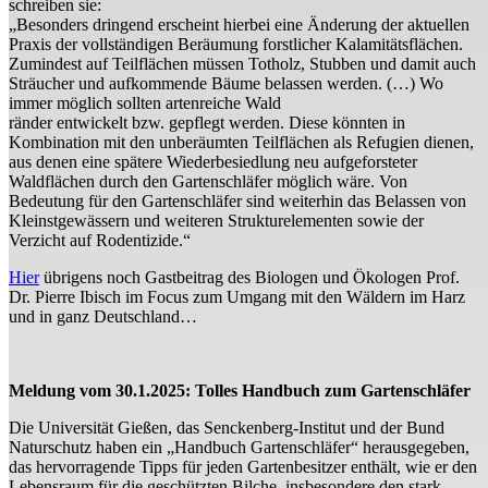
schreiben sie:
„Besonders dringend erscheint hierbei eine Änderung der aktuellen
Praxis der vollständigen Beräumung forstlicher Kalamitätsflächen.
Zumindest auf Teilflächen müssen Totholz, Stubben und damit auch
Sträucher und aufkommende Bäume belassen werden. (…) Wo
immer möglich sollten artenreiche Wald
ränder entwickelt bzw. gepflegt werden. Diese könnten in
Kombination mit den unberäumten Teilflächen als Refugien dienen,
aus denen eine spätere Wiederbesiedlung neu aufgeforsteter
Waldflächen durch den Gartenschläfer möglich wäre. Von
Bedeutung für den Gartenschläfer sind weiterhin das Belassen von
Kleinstgewässern und weiteren Strukturelementen sowie der
Verzicht auf Rodentizide.“
Hier
übrigens noch Gastbeitrag des Biologen und Ökologen Prof.
Dr. Pierre Ibisch im Focus zum Umgang mit den Wäldern im Harz
und in ganz Deutschland…
Meldung vom 30.1.2025: Tolles Handbuch zum Gartenschläfer
Die Universität Gießen, das Senckenberg-Institut und der Bund
Naturschutz haben ein „Handbuch Gartenschläfer“ herausgegeben,
das hervorragende Tipps für jeden Gartenbesitzer enthält, wie er den
Lebensraum für die geschützten Bilche, insbesondere den stark