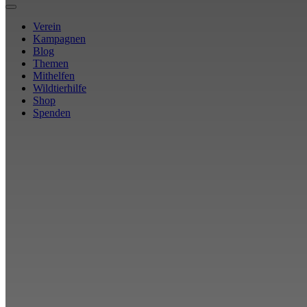
Verein
Kampagnen
Blog
Themen
Mithelfen
Wildtierhilfe
Shop
Spenden