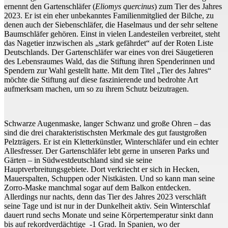
ernennt den Gartenschläfer (
Eliomys quercinus
) zum Tier des Jahres
2023. Er ist ein eher unbekanntes Familienmitglied der Bilche, zu
denen auch der Siebenschläfer, die Haselmaus und der sehr seltene
Baumschläfer gehören. Einst in vielen Landesteilen verbreitet, steht
das Nagetier inzwischen als „stark gefährdet“ auf der Roten Liste
Deutschlands. Der Gartenschläfer war eines von drei Säugetieren
des Lebensraumes Wald, das die Stiftung ihren Spenderinnen und
Spendern zur Wahl gestellt hatte. Mit dem Titel „Tier des Jahres“
möchte die Stiftung auf diese faszinierende und bedrohte Art
aufmerksam machen, um so zu ihrem Schutz beizutragen.
Schwarze Augenmaske, langer Schwanz und große Ohren – das
sind die drei charakteristischsten Merkmale des gut faustgroßen
Pelzträgers. Er ist ein Kletterkünstler, Winterschläfer und ein echter
Allesfresser. Der Gartenschläfer lebt gerne in unseren Parks und
Gärten – in Südwestdeutschland sind sie seine
Hauptverbreitungsgebiete. Dort verkriecht er sich in Hecken,
Mauerspalten, Schuppen oder Nistkästen. Und so kann man seine
Zorro-Maske manchmal sogar auf dem Balkon entdecken.
Allerdings nur nachts, denn das Tier des Jahres 2023 verschläft
seine Tage und ist nur in der Dunkelheit aktiv. Sein Winterschlaf
dauert rund sechs Monate und seine Körpertemperatur sinkt dann
bis auf rekordverdächtige -1 Grad. In Spanien, wo der