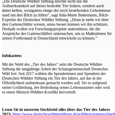
„Die Deutsche Wildtier Stiftung möchte nicht nur die
Aufmerksamkeit auf dieses bedrohte Tier lenken, sondern auch
dabei helfen, wenigstens einige der noch bestehenden Geheimnisse
rund um den Bilch zu lüften“, sagt Julia-Marie Battermann, Bilch-
Expertin der Deutschen Wildtier Stiftung. „Denn je mehr wir über
den Gartenschläfer wissen, umso besser können wir ihn schützen.
Deshalb wollen wir Forschungsprojekte unterstützen, die die
Ansprüche des Gartenschläfers untersuchen, um so Maßnahmen für
seinen Fortbestand in Deutschland entwickeln zu können.“
Infokasten:
Mit der Wahl des „Tier des Jahres“ setzt die Deutsche Wildtier
Stiftung die langjährige Arbeit der Schutzgemeinschaft Deutsches
Wild fort. Seit 2017 wählen die Spenderinnen und Spendern der
Deutschen Wildtier Stiftung ein Tier des Jahres, auf das in der
Öffentlichkeit aufmerksam gemacht werden soll. Sei es aufgrund
seiner Gefährdung, der Bedrohung seines Lebensraumes oder weil
es einen Mensch-Wildtier-Konflikt hervorruft.
Lesen Sie in unserem Steckbrief alles über das Tier des Jahres
2023:
https://www.deutschewildtierstiftung.de/wildtiere/gartenschlaef