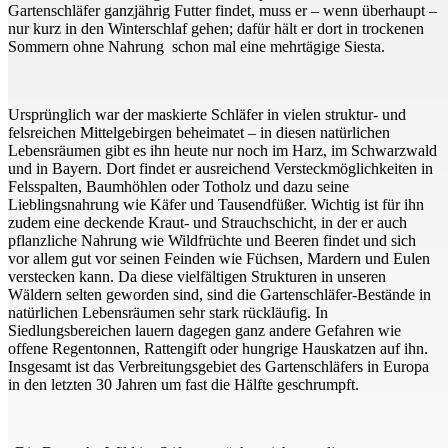
Gartenschläfer ganzjährig Futter findet, muss er – wenn überhaupt –
nur kurz in den Winterschlaf gehen; dafür hält er dort in trockenen
Sommern ohne Nahrung schon mal eine mehrtägige Siesta.
Ursprünglich war der maskierte Schläfer in vielen struktur- und
felsreichen Mittelgebirgen beheimatet – in diesen natürlichen
Lebensräumen gibt es ihn heute nur noch im Harz, im Schwarzwald
und in Bayern. Dort findet er ausreichend Versteckmöglichkeiten in
Felsspalten, Baumhöhlen oder Totholz und dazu seine
Lieblingsnahrung wie Käfer und Tausendfüßer. Wichtig ist für ihn
zudem eine deckende Kraut- und Strauchschicht, in der er auch
pflanzliche Nahrung wie Wildfrüchte und Beeren findet und sich
vor allem gut vor seinen Feinden wie Füchsen, Mardern und Eulen
verstecken kann. Da diese vielfältigen Strukturen in unseren
Wäldern selten geworden sind, sind die Gartenschläfer-Bestände in
natürlichen Lebensräumen sehr stark rückläufig. In
Siedlungsbereichen lauern dagegen ganz andere Gefahren wie
offene Regentonnen, Rattengift oder hungrige Hauskatzen auf ihn.
Insgesamt ist das Verbreitungsgebiet des Gartenschläfers in Europa
in den letzten 30 Jahren um fast die Hälfte geschrumpft.