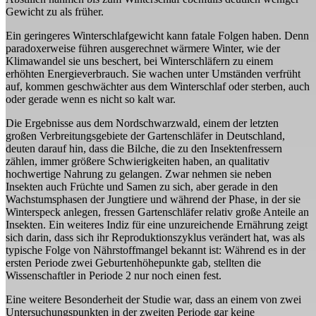
Gewicht zu als früher.
Ein geringeres Winterschlafgewicht kann fatale Folgen haben. Denn
paradoxerweise führen ausgerechnet wärmere Winter, wie der
Klimawandel sie uns beschert, bei Winterschläfern zu einem
erhöhten Energieverbrauch. Sie wachen unter Umständen verfrüht
auf, kommen geschwächter aus dem Winterschlaf oder sterben, auch
oder gerade wenn es nicht so kalt war.
Die Ergebnisse aus dem Nordschwarzwald, einem der letzten
großen Verbreitungsgebiete der Gartenschläfer in Deutschland,
deuten darauf hin, dass die Bilche, die zu den Insektenfressern
zählen, immer größere Schwierigkeiten haben, an qualitativ
hochwertige Nahrung zu gelangen. Zwar nehmen sie neben
Insekten auch Früchte und Samen zu sich, aber gerade in den
Wachstumsphasen der Jungtiere und während der Phase, in der sie
Winterspeck anlegen, fressen Gartenschläfer relativ große Anteile an
Insekten. Ein weiteres Indiz für eine unzureichende Ernährung zeigt
sich darin, dass sich ihr Reproduktionszyklus verändert hat, was als
typische Folge von Nährstoffmangel bekannt ist: Während es in der
ersten Periode zwei Geburtenhöhepunkte gab, stellten die
Wissenschaftler in Periode 2 nur noch einen fest.
Eine weitere Besonderheit der Studie war, dass an einem von zwei
Untersuchungspunkten in der zweiten Periode gar keine