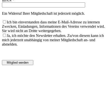
IBAN *
Ein Widerruf Ihrer Mitgliedschaft ist jederzeit möglich.
Ich bin einverstanden dass meine E-Mail-Adresse zu internen
Zwecken, Einladungen, Informationen des Vereins verwendet wird.
Sie wird nicht an Dritte weitergegeben.
Ja, ich möchte den Newsletter erhalten. Zu/von diesem kann ich
mich jederzeit unabhängig von meiner Mitgliedschaft an- und
abmelden.
Bitte
lasse
Bitte
dieses
lasse
Feld
dieses
leer.
Feld
leer.