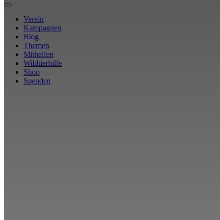
Verein
Kampagnen
Blog
Themen
Mithelfen
Wildtierhilfe
Shop
Spenden