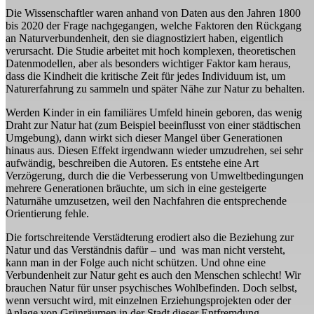
Die Wissenschaftler waren anhand von Daten aus den Jahren 1800
bis 2020 der Frage nachgegangen, welche Faktoren den Rückgang
an Naturverbundenheit, den sie diagnostiziert haben, eigentlich
verursacht. Die Studie arbeitet mit hoch komplexen, theoretischen
Datenmodellen, aber als besonders wichtiger Faktor kam heraus,
dass die Kindheit die kritische Zeit für jedes Individuum ist, um
Naturerfahrung zu sammeln und später Nähe zur Natur zu behalten.
Werden Kinder in ein familiäres Umfeld hinein geboren, das wenig
Draht zur Natur hat (zum Beispiel beeinflusst von einer städtischen
Umgebung), dann wirkt sich dieser Mangel über Generationen
hinaus aus. Diesen Effekt irgendwann wieder umzudrehen, sei sehr
aufwändig, beschreiben die Autoren. Es entstehe eine Art
Verzögerung, durch die die Verbesserung von Umweltbedingungen
mehrere Generationen bräuchte, um sich in eine gesteigerte
Naturnähe umzusetzen, weil den Nachfahren die entsprechende
Orientierung fehle.
Die fortschreitende Verstädterung erodiert also die Beziehung zur
Natur und das Verständnis dafür – und was man nicht versteht,
kann man in der Folge auch nicht schützen. Und ohne eine
Verbundenheit zur Natur geht es auch den Menschen schlecht! Wir
brauchen Natur für unser psychisches Wohlbefinden. Doch selbst,
wenn versucht wird, mit einzelnen Erziehungsprojekten oder der
Anlage von Grünräumen in der Stadt dieser Entfremdung