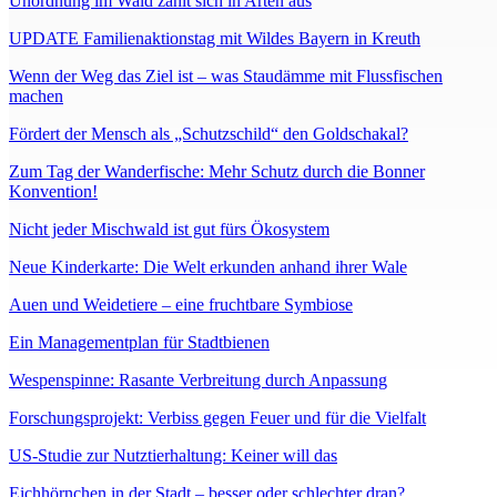
Unordnung im Wald zahlt sich in Arten aus
UPDATE Familienaktionstag mit Wildes Bayern in Kreuth
Wenn der Weg das Ziel ist – was Staudämme mit Flussfischen
machen
Fördert der Mensch als „Schutzschild“ den Goldschakal?
Zum Tag der Wanderfische: Mehr Schutz durch die Bonner
Konvention!
Nicht jeder Mischwald ist gut fürs Ökosystem
Neue Kinderkarte: Die Welt erkunden anhand ihrer Wale
Auen und Weidetiere – eine fruchtbare Symbiose
Ein Managementplan für Stadtbienen
Wespenspinne: Rasante Verbreitung durch Anpassung
Forschungsprojekt: Verbiss gegen Feuer und für die Vielfalt
US-Studie zur Nutztierhaltung: Keiner will das
Eichhörnchen in der Stadt – besser oder schlechter dran?