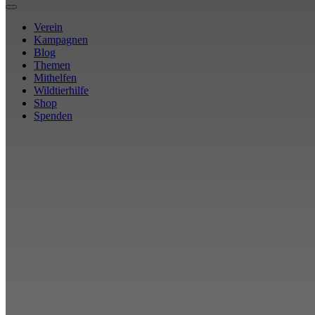
Verein
Kampagnen
Blog
Themen
Mithelfen
Wildtierhilfe
Shop
Spenden