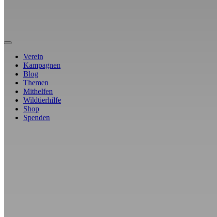
Verein
Kampagnen
Blog
Themen
Mithelfen
Wildtierhilfe
Shop
Spenden