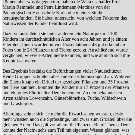
können aber was dagegen tun, haben die Wissenschaftler Prof.
Martin Remmele und Petra Lindemann-Matthies von der
Pädagogischen Hochschule Karlsruhe in einer Studie
herausgefunden. Sie haben untersucht, von welchen Faktoren das
Naturwissen der Kinder beinflusst wird.
Dazu veranstalteten sie unter anderem ein Naturquiz mit 100
Kindern im durchschnittlichen Alter von acht Jahren und je einem
Elternteil: Ihnen wurden in vier Präsentationen 48 gut erkennbare
Fotos von je 24 Pflanzen und Tieren gezeigt. Anschließend wurde
verglichen, wieviele Arten beide kannten, und wie ähnlich sich ihre
Kenntnisse waren.
Das Ergebnis bestätigt die Befürchtungen vieler Naturschützer.
Beide Gruppen schnitten alles andere als herausragend ab: Während
die Eltern knapp ein Drittel der gezeigten Pflanzen und 35 Prozent
der Tiere kannten, konnten die Kinder nur 17 Prozent der Pflanzen
und ein gutes Fünftel der Tiere benennen. Zu den bekanntesten
Arten zählten Löwenzahn, Gänseblümchen, Fuchs, Wildschwein
und Grashüpfer.
Allerdings zeigte sich: Je mehr die Erwachsenen wussten, desto
mehr wussten auch die Sprösslinge, und zwar zum Großteil über die
gleichen Arten. Das galt vor allem für Pflanzen. Beim Thema Tiere
konnte der Nachwuchs zum Teil mit eigenem Wissen glänzen, was