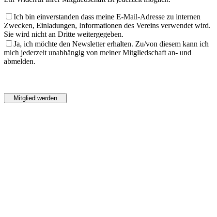
Ich bin einverstanden dass meine E-Mail-Adresse zu internen
Zwecken, Einladungen, Informationen des Vereins verwendet wird.
Sie wird nicht an Dritte weitergegeben.
Ja, ich möchte den Newsletter erhalten. Zu/von diesem kann ich
mich jederzeit unabhängig von meiner Mitgliedschaft an- und
abmelden.
Bitte
lasse
Bitte
dieses
lasse
Feld
dieses
leer.
Feld
leer.